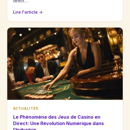
direct.…
Lire l'article
→
ACTUALITÉS
Le Phénomène des Jeux de Casino en
Direct: Une Révolution Numérique dans
l’Industrie