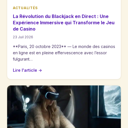
ACTUALITÉS
La Révolution du Blackjack en Direct : Une
Expérience Immersive qui Transforme le Jeu
de Casino
23 Juil 2026
**Paris, 20 octobre 2023** — Le monde des casinos
en ligne est en pleine effervescence avec l’essor
fulgurant…
Lire l'article
→