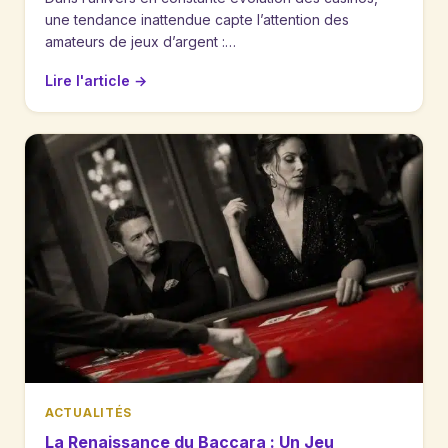
une tendance inattendue capte l’attention des
amateurs de jeux d’argent :…
Lire l'article
→
ACTUALITÉS
La Renaissance du Baccara : Un Jeu