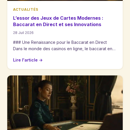
ACTUALITÉS
L’essor des Jeux de Cartes Modernes :
Baccarat en Direct et ses Innovations
28 Juil 2026
### Une Renaissance pour le Baccarat en Direct
Dans le monde des casinos en ligne, le baccarat en…
Lire l'article
→