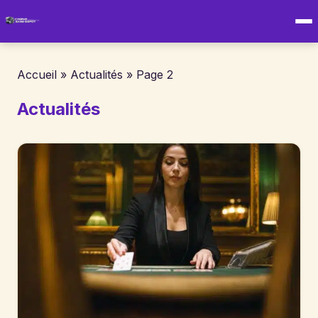
Accueil
»
Actualités
»
Page 2
Actualités