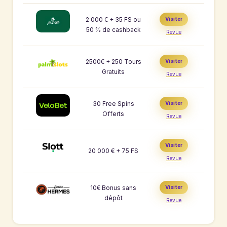
2 000 € + 35 FS ou
Visiter
50 % de cashback
Revue
2500€ + 250 Tours
Visiter
Gratuits
Revue
30 Free Spins
Visiter
Offerts
Revue
Visiter
20 000 € + 75 FS
Revue
10€ Bonus sans
Visiter
dépôt
Revue