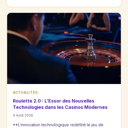
ACTUALITÉS
Roulette 2.0 : L’Essor des Nouvelles
Technologies dans les Casinos Modernes
4 Août 2026
**L’innovation technologique redéfinit le jeu de