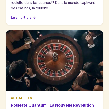
roulette dans les casinos** Dans le monde captivant
des casinos, la roulette…
Lire l'article
→
ACTUALITÉS
Roulette Quantum : La Nouvelle Révolution