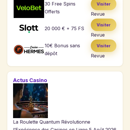
30 Free Spins
Visiter
Offerts
Revue
Visiter
20 000 € + 75 FS
Revue
10€ Bonus sans
Visiter
dépôt
Revue
Actus Casino
La Roulette Quantum Révolutionne
l’Expérience des Casinos en Ligne
5 Août 2026