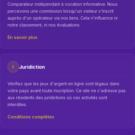
Comparateur indépendant à vocation informative. Nous
percevons une commission lorsqu'un visiteur s'inscrit
auprès d'un opérateur via nos liens. Cela n'influence ni
notre classement, ni nos évaluations.
En savoir plus
Juridiction
!
Vérifiez que les jeux d'argent en ligne sont légaux dans
votre pays avant toute inscription. Ce site ne s'adresse pas
aux résidents des juridictions où ces activités sont
interdites.
Conditions complètes