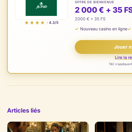
OFFRE DE BIENVENUE
2 000 € + 35 F
2000 € + 35 FS
4.3/5
Nouveau casino en ligne
Jouer m
Lire la 
T&C s'appliquent
Articles liés