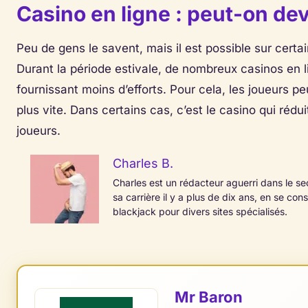
Casino en ligne : peut-on dev
Peu de gens le savent, mais il est possible sur cert
Durant la période estivale, de nombreux casinos en l
fournissant moins d’efforts. Pour cela, les joueurs 
plus vite. Dans certains cas, c’est le casino qui rédu
joueurs.
Charles B.
Charles est un rédacteur aguerri dans le sec
sa carrière il y a plus de dix ans, en se cons
blackjack pour divers sites spécialisés.
Mr Baron