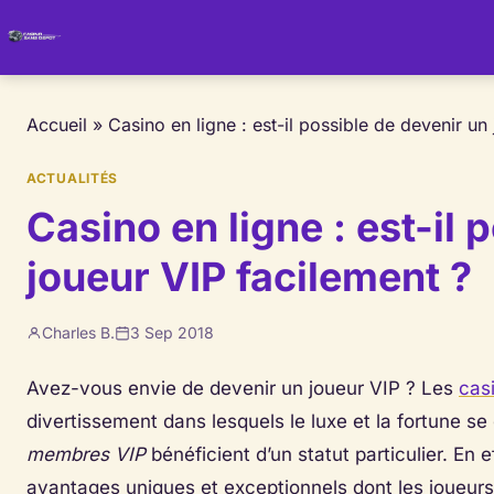
Accueil
»
Casino en ligne : est-il possible de devenir un
ACTUALITÉS
Casino en ligne : est-il 
joueur VIP facilement ?
Charles B.
3 Sep 2018
Avez-vous envie de devenir un joueur VIP ? Les
cas
divertissement dans lesquels le luxe et la fortune se 
membres VIP
bénéficient d’un statut particulier. En e
avantages uniques et exceptionnels dont les joueur