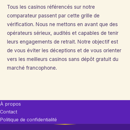
Tous les casinos référencés sur notre
comparateur passent par cette grille de
vérification. Nous ne mettons en avant que des
opérateurs sérieux, audités et capables de tenir
leurs engagements de retrait. Notre objectif est
de vous éviter les déceptions et de vous orienter
vers les meilleurs casinos sans dépôt gratuit du
marché francophone.
À propos
Contact
Politique de confidentialité