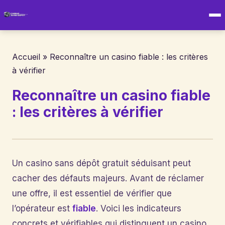
Accueil
»
Reconnaître un casino fiable : les critères
à vérifier
Reconnaître un casino fiable
: les critères à vérifier
Un casino sans dépôt gratuit séduisant peut
cacher des défauts majeurs. Avant de réclamer
une offre, il est essentiel de vérifier que
l’opérateur est
fiable
. Voici les indicateurs
concrets et vérifiables qui distinguent un casino