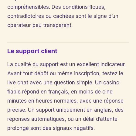
compréhensibles. Des conditions floues,
contradictoires ou cachées sont le signe d’un
opérateur peu transparent.
Le support client
La qualité du support est un excellent indicateur.
Avant tout dépôt ou même inscription, testez le
live chat avec une question simple. Un casino
fiable répond en français, en moins de cinq
minutes en heures normales, avec une réponse
précise. Un support uniquement en anglais, des
réponses automatiques, ou un délai d’attente
prolongé sont des signaux négatifs.