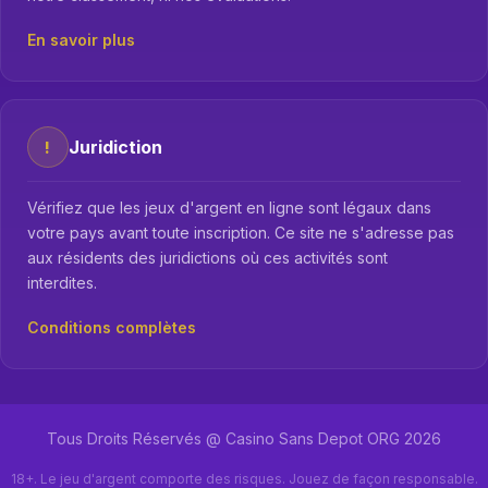
En savoir plus
Juridiction
!
Vérifiez que les jeux d'argent en ligne sont légaux dans
votre pays avant toute inscription. Ce site ne s'adresse pas
aux résidents des juridictions où ces activités sont
interdites.
Conditions complètes
Tous Droits Réservés @ Casino Sans Depot ORG 2026
18+. Le jeu d'argent comporte des risques. Jouez de façon responsable.