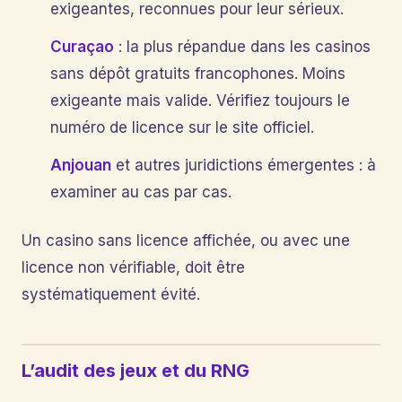
exigeantes, reconnues pour leur sérieux.
Curaçao
: la plus répandue dans les casinos
sans dépôt gratuits francophones. Moins
exigeante mais valide. Vérifiez toujours le
numéro de licence sur le site officiel.
Anjouan
et autres juridictions émergentes : à
examiner au cas par cas.
Un casino sans licence affichée, ou avec une
licence non vérifiable, doit être
systématiquement évité.
L’audit des jeux et du RNG