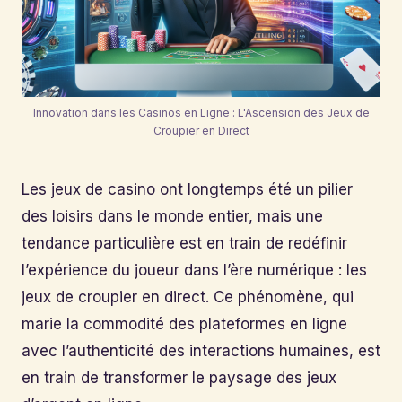
Innovation dans les Casinos en Ligne : L'Ascension des Jeux de
Croupier en Direct
Les jeux de casino ont longtemps été un pilier
des loisirs dans le monde entier, mais une
tendance particulière est en train de redéfinir
l’expérience du joueur dans l’ère numérique : les
jeux de croupier en direct. Ce phénomène, qui
marie la commodité des plateformes en ligne
avec l’authenticité des interactions humaines, est
en train de transformer le paysage des jeux