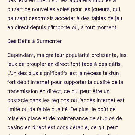
des jeux en direct sur les appareils mobiles a
ouvert de nouvelles voies pour les joueurs, qui
peuvent désormais accéder à des tables de jeu
en direct depuis n’importe où, à tout moment.
Des Défis à Surmonter
Cependant, malgré leur popularité croissante, les
jeux de croupier en direct font face à des défis.
L’un des plus significatifs est la nécessité d’un
fort débit Internet pour supporter la qualité de la
transmission en direct, ce qui peut être un
obstacle dans les régions où l’accès Internet est
limité ou de faible qualité. De plus, le coût de
mise en place et de maintenance de studios de
casino en direct est considérable, ce qui peut