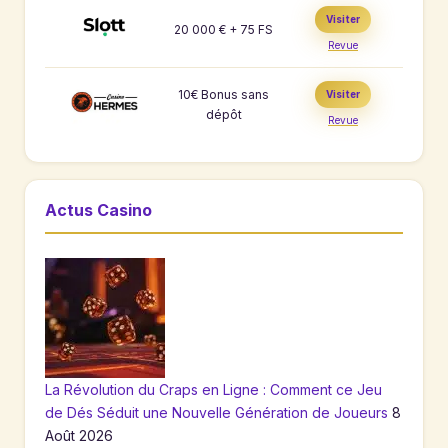
Visiter
20 000 € + 75 FS
Revue
10€ Bonus sans
Visiter
dépôt
Revue
Actus Casino
La Révolution du Craps en Ligne : Comment ce Jeu
de Dés Séduit une Nouvelle Génération de Joueurs
8
Août 2026