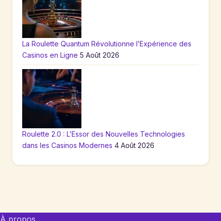
La Roulette Quantum Révolutionne l’Expérience des
Casinos en Ligne
5 Août 2026
Roulette 2.0 : L’Essor des Nouvelles Technologies
dans les Casinos Modernes
4 Août 2026
À propos