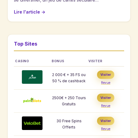
Lire l'article
→
Top Sites
CASINO
BONUS
VISITER
2 000 € + 35 FS ou
Visiter
50 % de cashback
Revue
2500€ + 250 Tours
Visiter
Gratuits
Revue
30 Free Spins
Visiter
Offerts
Revue