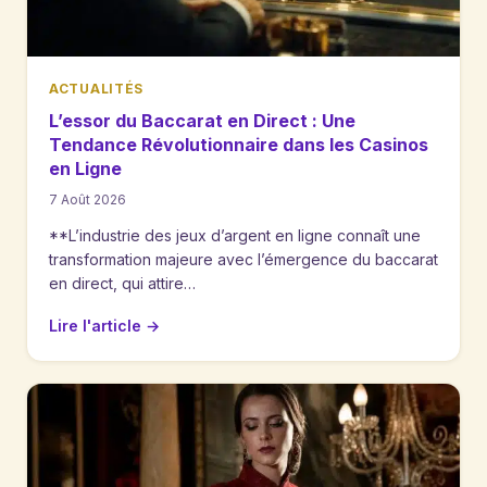
ACTUALITÉS
L’essor du Baccarat en Direct : Une
Tendance Révolutionnaire dans les Casinos
en Ligne
7 Août 2026
**L’industrie des jeux d’argent en ligne connaît une
transformation majeure avec l’émergence du baccarat
en direct, qui attire…
Lire l'article
→