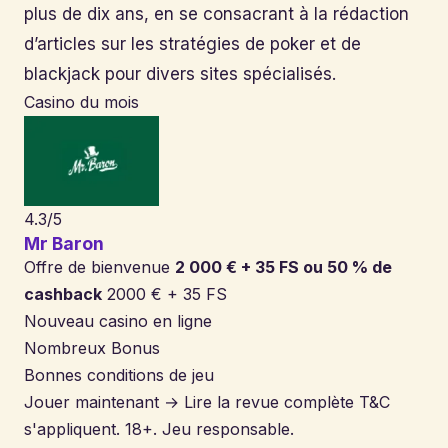
plus de dix ans, en se consacrant à la rédaction
d’articles sur les stratégies de poker et de
blackjack pour divers sites spécialisés.
Casino du mois
4.3/5
Mr Baron
Offre de bienvenue
2 000 € + 35 FS ou 50 % de
cashback
2000 € + 35 FS
Nouveau casino en ligne
Nombreux Bonus
Bonnes conditions de jeu
Jouer maintenant
→
Lire la revue complète
T&C
s'appliquent. 18+. Jeu responsable.