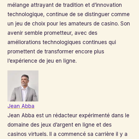
mélange attrayant de tradition et d’innovation
technologique, continue de se distinguer comme
un jeu de choix pour les amateurs de casino. Son
avenir semble prometteur, avec des
améliorations technologiques continues qui
promettent de transformer encore plus
l’expérience de jeu en ligne.
Jean Abba
Jean Abba est un rédacteur expérimenté dans le
domaine des jeux d’argent en ligne et des
casinos virtuels. Il a commencé sa carrière il y a