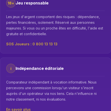
Jeu responsable
18+
Les jeux d'argent comportent des risques : dépendance,
pertes financières, isolement. Réservé aux personnes
majeures. Si vous ou un proche êtes en difficulté, l'aide est
gratuite et confidentielle.
SOS Joueurs : 0 800 13 13 13
Indépendance éditoriale
i
Comparateur indépendant à vocation informative. Nous
percevons une commission lorsqu'un visiteur s'inscrit
auprès d'un opérateur via nos liens. Cela n'influence ni
notre classement, ni nos évaluations.
En savoir plus