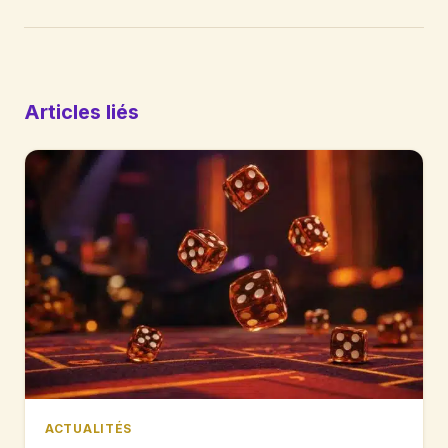
Articles liés
ACTUALITÉS