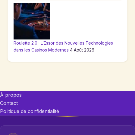
Roulette 2.0 : L’Essor des Nouvelles Technologies
dans les Casinos Modernes
4 Août 2026
À propos
Contact
Politique de confidentialité