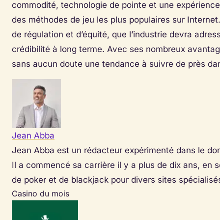
commodité, technologie de pointe et une expérience uti
des méthodes de jeu les plus populaires sur Internet.
de régulation et d’équité, que l’industrie devra adr
crédibilité à long terme. Avec ses nombreux avantages
sans aucun doute une tendance à suivre de près dan
Jean Abba
Jean Abba est un rédacteur expérimenté dans le doma
Il a commencé sa carrière il y a plus de dix ans, en s
de poker et de blackjack pour divers sites spécialisé
Casino du mois