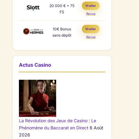
20 000 € + 75
Visiter
FS
Revue
10€ Bonus
Visiter
sans dépôt
Revue
Actus Casino
La Révolution des Jeux de Casino : Le
Phénomène du Baccarat en Direct
6 Août
2026