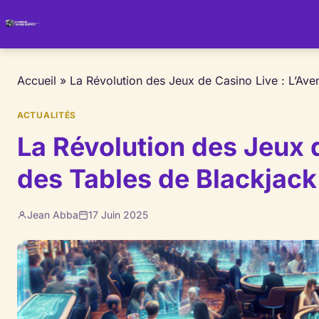
Accueil
»
La Révolution des Jeux de Casino Live : L’Aven
ACTUALITÉS
La Révolution des Jeux d
des Tables de Blackjack 
Jean Abba
17 Juin 2025