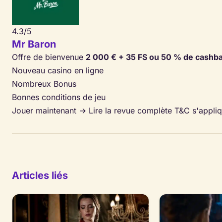
4.3/5
Mr Baron
Offre de bienvenue
2 000 € + 35 FS ou 50 % de cashb
Nouveau casino en ligne
Nombreux Bonus
Bonnes conditions de jeu
Jouer maintenant
→
Lire la revue complète
T&C s'appliq
Articles liés