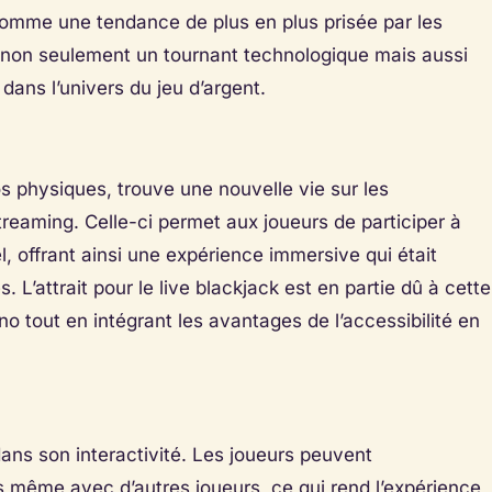
 comme une tendance de plus en plus prisée par les
 non seulement un tournant technologique mais aussi
dans l’univers du jeu d’argent.
os physiques, trouve une nouvelle vie sur les
treaming. Celle-ci permet aux joueurs de participer à
, offrant ainsi une expérience immersive qui était
 L’attrait pour le live blackjack est en partie dû à cette
o tout en intégrant les avantages de l’accessibilité en
dans son interactivité. Les joueurs peuvent
 même avec d’autres joueurs, ce qui rend l’expérience