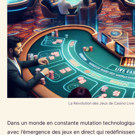
La Révolution des Jeux de Casino Live :
Dans un monde en constante mutation technologique, 
avec l’émergence des jeux en direct qui redéfinissen