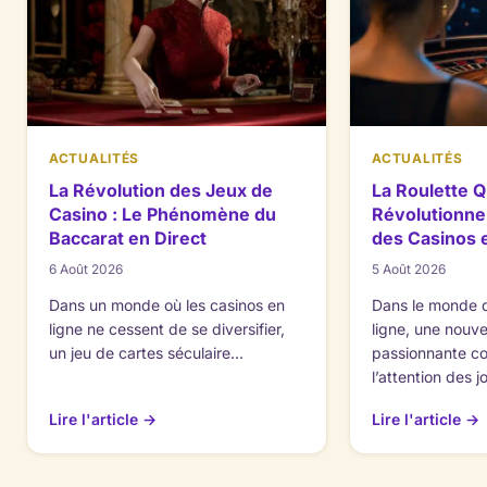
ACTUALITÉS
ACTUALITÉS
La Révolution des Jeux de
La Roulette 
Casino : Le Phénomène du
Révolutionne
Baccarat en Direct
des Casinos 
6 Août 2026
5 Août 2026
Dans un monde où les casinos en
Dans le monde 
ligne ne cessent de se diversifier,
ligne, une nouv
un jeu de cartes séculaire…
passionnante c
l’attention des 
Lire l'article
→
Lire l'article
→