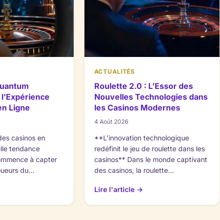
ACTUALITÉS
Quantum
Roulette 2.0 : L’Essor des
 l’Expérience
Nouvelles Technologies dans
en Ligne
les Casinos Modernes
4 Août 2026
des casinos en
**L’innovation technologique
elle tendance
redéfinit le jeu de roulette dans les
ommence à capter
casinos** Dans le monde captivant
joueurs du…
des casinos, la roulette…
Lire l'article
→