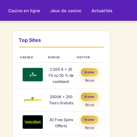
Casino en ligne
Jeux de casino
Actualités
Top Sites
CASINO
BONUS
VISITER
2 000 € + 35
Visiter
FS ou 50 % de
Revue
cashback
2500€ + 250
Visiter
Tours Gratuits
Revue
30 Free Spins
Visiter
Offerts
Revue