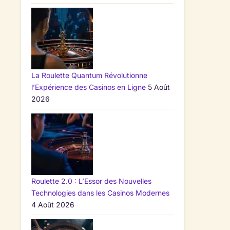
La Roulette Quantum Révolutionne
l’Expérience des Casinos en Ligne
5 Août
2026
Roulette 2.0 : L’Essor des Nouvelles
Technologies dans les Casinos Modernes
4 Août 2026