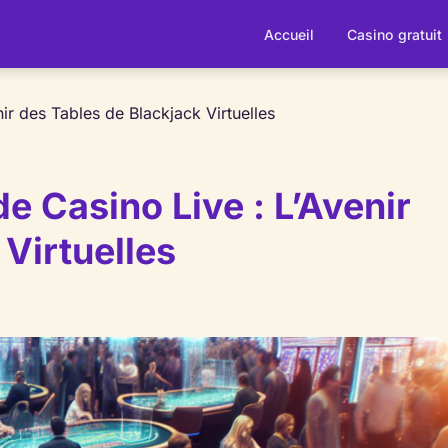
Accueil
Casino gratuit
ir des Tables de Blackjack Virtuelles
e Casino Live : L’Avenir
Virtuelles