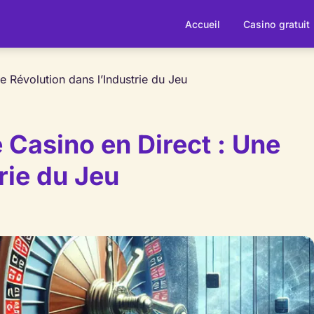
Accueil
Casino gratuit
e Révolution dans l’Industrie du Jeu
 Casino en Direct : Une
rie du Jeu