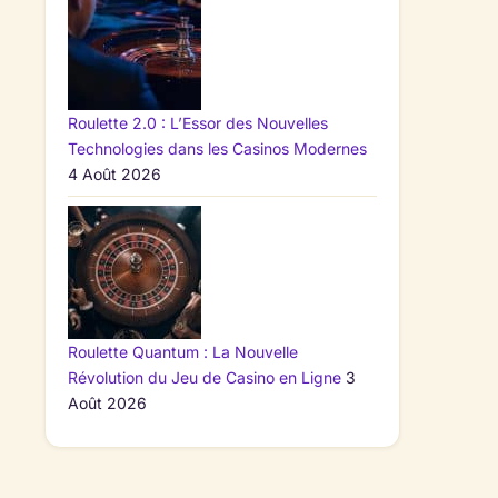
Roulette 2.0 : L’Essor des Nouvelles
Technologies dans les Casinos Modernes
4 Août 2026
Roulette Quantum : La Nouvelle
Révolution du Jeu de Casino en Ligne
3
Août 2026