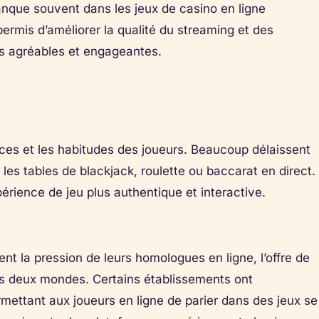
anque souvent dans les jeux de casino en ligne
ermis d’améliorer la qualité du streaming et des
lus agréables et engageantes.
ences et les habitudes des joueurs. Beaucoup délaissent
les tables de blackjack, roulette ou baccarat en direct.
périence de jeu plus authentique et interactive.
nt la pression de leurs homologues en ligne, l’offre de
les deux mondes. Certains établissements ont
rmettant aux joueurs en ligne de parier dans des jeux se