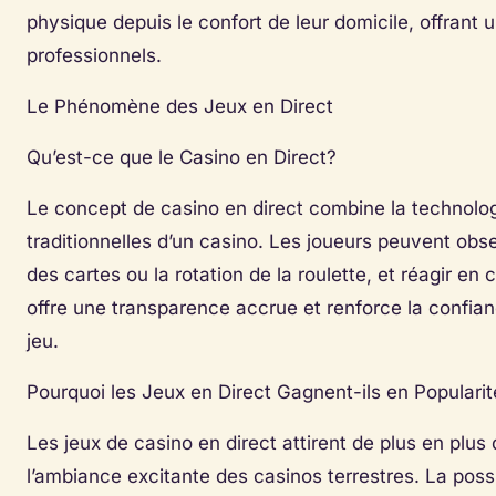
physique depuis le confort de leur domicile, offrant 
professionnels.
Le Phénomène des Jeux en Direct
Qu’est-ce que le Casino en Direct?
Le concept de casino en direct combine la technolog
traditionnelles d’un casino. Les joueurs peuvent obser
des cartes ou la rotation de la roulette, et réagir e
offre une transparence accrue et renforce la confian
jeu.
Pourquoi les Jeux en Direct Gagnent-ils en Popularit
Les jeux de casino en direct attirent de plus en plus
l’ambiance excitante des casinos terrestres. La poss