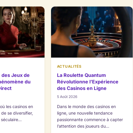
ACTUALITÉS
n des Jeux de
La Roulette Quantum
Phénomène du
Révolutionne l’Expérience
irect
des Casinos en Ligne
5 Août 2026
ù les casinos en
Dans le monde des casinos en
de se diversifier,
ligne, une nouvelle tendance
s séculaire…
passionnante commence à capter
l’attention des joueurs du…