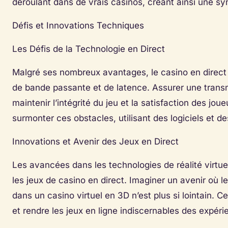
déroulant dans de vrais casinos, créant ainsi une s
Défis et Innovations Techniques
Les Défis de la Technologie en Direct
Malgré ses nombreux avantages, le casino en direct
de bande passante et de latence. Assurer une transm
maintenir l’intégrité du jeu et la satisfaction des j
surmonter ces obstacles, utilisant des logiciels et d
Innovations et Avenir des Jeux en Direct
Les avancées dans les technologies de réalité virt
les jeux de casino en direct. Imaginer un avenir où l
dans un casino virtuel en 3D n’est plus si lointain. 
et rendre les jeux en ligne indiscernables des expéri