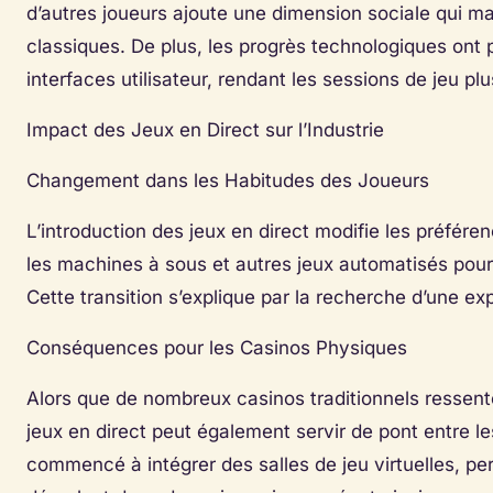
d’autres joueurs ajoute une dimension sociale qui m
classiques. De plus, les progrès technologiques ont p
interfaces utilisateur, rendant les sessions de jeu p
Impact des Jeux en Direct sur l’Industrie
Changement dans les Habitudes des Joueurs
L’introduction des jeux en direct modifie les préfér
les machines à sous et autres jeux automatisés pour 
Cette transition s’explique par la recherche d’une ex
Conséquences pour les Casinos Physiques
Alors que de nombreux casinos traditionnels ressente
jeux en direct peut également servir de pont entre 
commencé à intégrer des salles de jeu virtuelles, pe