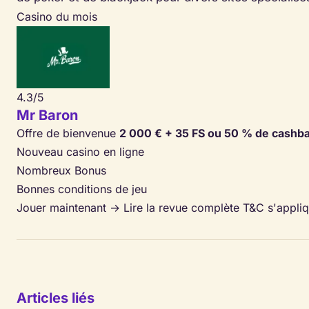
Casino du mois
4.3/5
Mr Baron
Offre de bienvenue
2 000 € + 35 FS ou 50 % de cashb
Nouveau casino en ligne
Nombreux Bonus
Bonnes conditions de jeu
Jouer maintenant
→
Lire la revue complète
T&C s'appliq
Articles liés