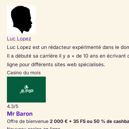
Luc Lopez
Luc Lopez est un rédacteur expérimenté dans le doma
Il a débuté sa carrière il y a + de 10 ans en écrivant 
ligne pour différents sites web spécialisés.
Casino du mois
4.3/5
Mr Baron
Offre de bienvenue
2 000 € + 35 FS ou 50 % de cashb
Nouveau casino en ligne