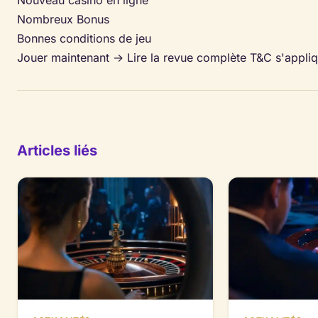
Nombreux Bonus
Bonnes conditions de jeu
Jouer maintenant
→
Lire la revue complète
T&C s'appliq
Articles liés