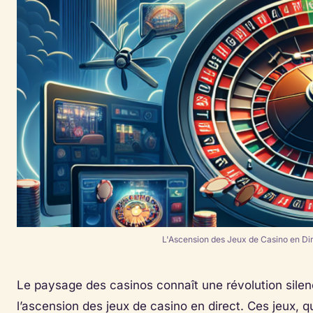
L'Ascension des Jeux de Casino en Dir
Le paysage des casinos connaît une révolution silen
l’ascension des jeux de casino en direct. Ces jeux, 