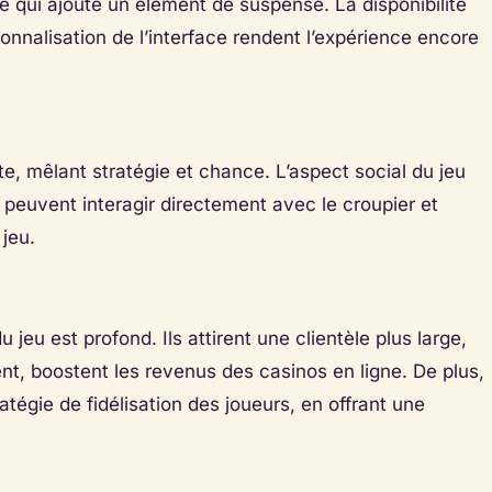
ce qui ajoute un élément de suspense. La disponibilité
onnalisation de l’interface rendent l’expérience encore
e, mêlant stratégie et chance. L’aspect social du jeu
s peuvent interagir directement avec le croupier et
 jeu.
u jeu est profond. Ils attirent une clientèle plus large,
t, boostent les revenus des casinos en ligne. De plus,
tégie de fidélisation des joueurs, en offrant une