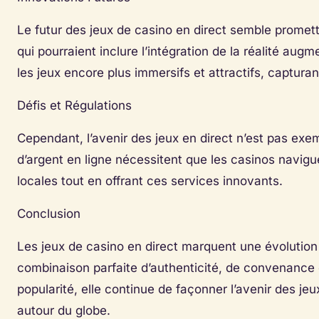
Le futur des jeux de casino en direct semble promet
qui pourraient inclure l’intégration de la réalité aug
les jeux encore plus immersifs et attractifs, captur
Défis et Régulations
Cependant, l’avenir des jeux en direct n’est pas exem
d’argent en ligne nécessitent que les casinos navigu
locales tout en offrant ces services innovants.
Conclusion
Les jeux de casino en direct marquent une évolution s
combinaison parfaite d’authenticité, de convenance 
popularité, elle continue de façonner l’avenir des je
autour du globe.