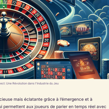
ect: Une Révolution dans l'Industrie du Jeu
cieuse mais éclatante grâce à l’émergence et à
qui permettent aux joueurs de parier en temps réel avec