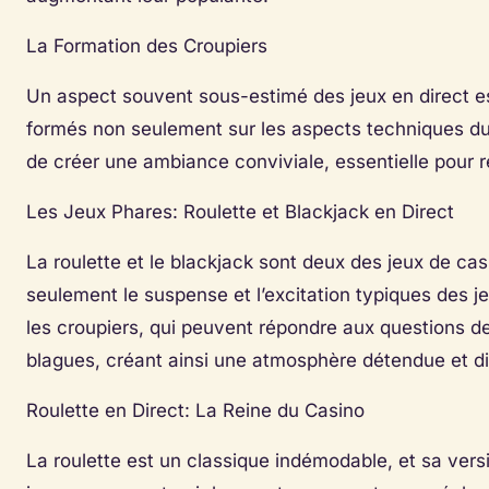
La Formation des Croupiers
Un aspect souvent sous-estimé des jeux en direct es
formés non seulement sur les aspects techniques du 
de créer une ambiance conviviale, essentielle pour r
Les Jeux Phares: Roulette et Blackjack en Direct
La roulette et le blackjack sont deux des jeux de casi
seulement le suspense et l’excitation typiques des j
les croupiers, qui peuvent répondre aux questions d
blagues, créant ainsi une atmosphère détendue et di
Roulette en Direct: La Reine du Casino
La roulette est un classique indémodable, et sa vers