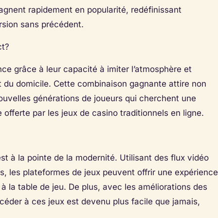
 gagnent rapidement en popularité, redéfinissant
ersion sans précédent.
ct?
nce grâce à leur capacité à imiter l’atmosphère et
ort du domicile. Cette combinaison gagnante attire non
ouvelles générations de joueurs qui cherchent une
fferte par les jeux de casino traditionnels en ligne.
st à la pointe de la modernité. Utilisant des flux vidéo
ves, les plateformes de jeux peuvent offrir une expérience
à la table de jeu. De plus, avec les améliorations des
ccéder à ces jeux est devenu plus facile que jamais,