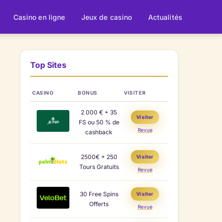
Casino en ligne
Jeux de casino
Actualités
Top Sites
CASINO
BONUS
VISITER
2 000 € + 35
Visiter
FS ou 50 % de
Revue
cashback
2500€ + 250
Visiter
Tours Gratuits
Revue
30 Free Spins
Visiter
Offerts
Revue