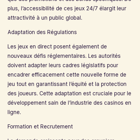
plus, l’accessibilité de ces jeux 24/7 élargit leur
attractivité à un public global.
Adaptation des Régulations
Les jeux en direct posent également de
nouveaux défis réglementaires. Les autorités
doivent adapter leurs cadres législatifs pour
encadrer efficacement cette nouvelle forme de
jeu tout en garantissant l’équité et la protection
des joueurs. Cette adaptation est cruciale pour le
développement sain de l’industrie des casinos en
ligne.
Formation et Recrutement