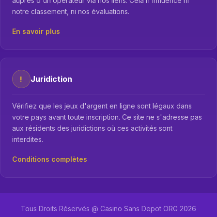
auprès d'un opérateur via nos liens. Cela n'influence ni
notre classement, ni nos évaluations.
En savoir plus
Juridiction
!
Vérifiez que les jeux d'argent en ligne sont légaux dans
votre pays avant toute inscription. Ce site ne s'adresse pas
aux résidents des juridictions où ces activités sont
interdites.
Conditions complètes
Tous Droits Réservés @ Casino Sans Depot ORG 2026