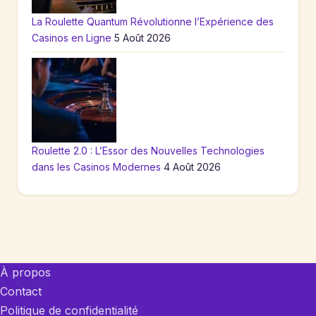
La Roulette Quantum Révolutionne l’Expérience des
Casinos en Ligne
5 Août 2026
Roulette 2.0 : L’Essor des Nouvelles Technologies
dans les Casinos Modernes
4 Août 2026
À propos
Contact
Politique de confidentialité