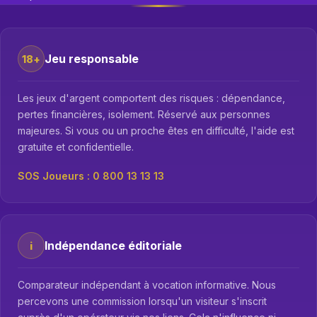
Jeu responsable
18+
Les jeux d'argent comportent des risques : dépendance,
pertes financières, isolement. Réservé aux personnes
majeures. Si vous ou un proche êtes en difficulté, l'aide est
gratuite et confidentielle.
SOS Joueurs : 0 800 13 13 13
Indépendance éditoriale
i
Comparateur indépendant à vocation informative. Nous
percevons une commission lorsqu'un visiteur s'inscrit