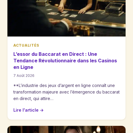
ACTUALITÉS
L’essor du Baccarat en Direct : Une
Tendance Révolutionnaire dans les Casinos
en Ligne
7 Août 2026
**L’industrie des jeux d’argent en ligne connaît une
transformation majeure avec l’émergence du baccarat
en direct, qui attire…
Lire l'article
→