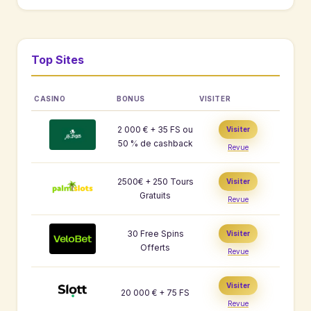
Top Sites
CASINO
BONUS
VISITER
2 000 € + 35 FS ou
Visiter
50 % de cashback
Revue
2500€ + 250 Tours
Visiter
Gratuits
Revue
30 Free Spins
Visiter
Offerts
Revue
Visiter
20 000 € + 75 FS
Revue