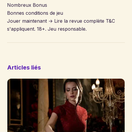
Nombreux Bonus
Bonnes conditions de jeu
Jouer maintenant
→
Lire la revue complète
T&C
s'appliquent. 18+. Jeu responsable.
Articles liés