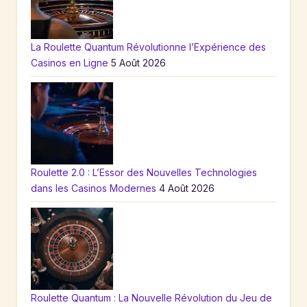
La Roulette Quantum Révolutionne l’Expérience des
Casinos en Ligne
5 Août 2026
Roulette 2.0 : L’Essor des Nouvelles Technologies
dans les Casinos Modernes
4 Août 2026
Roulette Quantum : La Nouvelle Révolution du Jeu de