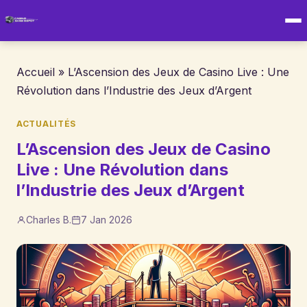
Accueil
»
L’Ascension des Jeux de Casino Live : Une
Révolution dans l’Industrie des Jeux d’Argent
ACTUALITÉS
L’Ascension des Jeux de Casino
Live : Une Révolution dans
l’Industrie des Jeux d’Argent
Charles B.
7 Jan 2026