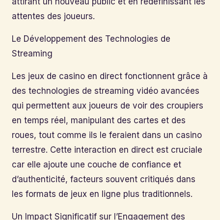
attirant un nouveau public et en redéfinissant les
attentes des joueurs.
Le Développement des Technologies de
Streaming
Les jeux de casino en direct fonctionnent grâce à
des technologies de streaming vidéo avancées
qui permettent aux joueurs de voir des croupiers
en temps réel, manipulant des cartes et des
roues, tout comme ils le feraient dans un casino
terrestre. Cette interaction en direct est cruciale
car elle ajoute une couche de confiance et
d’authenticité, facteurs souvent critiqués dans
les formats de jeux en ligne plus traditionnels.
Un Impact Significatif sur l’Engagement des