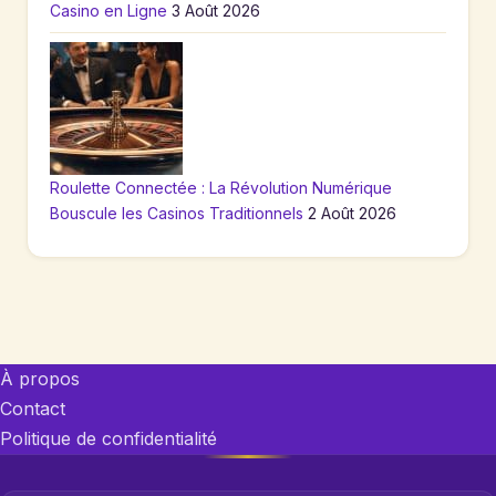
Casino en Ligne
3 Août 2026
Roulette Connectée : La Révolution Numérique
Bouscule les Casinos Traditionnels
2 Août 2026
À propos
Contact
Politique de confidentialité