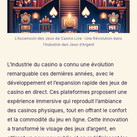
L'Ascension des Jeux de Casino Live : Une Révolution dans
l'Industrie des Jeux d'Argent
L’industrie du casino a connu une évolution
remarquable ces dernières années, avec le
développement et l’expansion rapide des jeux de
casino en direct. Ces plateformes proposent une
expérience immersive qui reproduit l’ambiance
des casinos physiques, tout en offrant le confort
et la commodité du jeu en ligne. Cette innovation
a transformé le visage des jeux d’argent, en