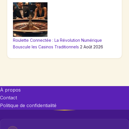
Roulette Connectée : La Révolution Numérique
Bouscule les Casinos Traditionnels
2 Août 2026
À propos
Contact
Politique de confidentialité