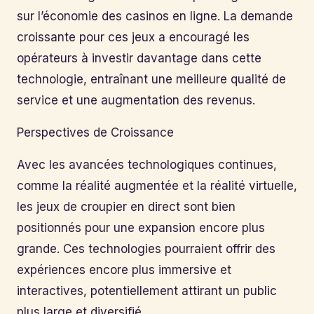
sur l’économie des casinos en ligne. La demande
croissante pour ces jeux a encouragé les
opérateurs à investir davantage dans cette
technologie, entraînant une meilleure qualité de
service et une augmentation des revenus.
Perspectives de Croissance
Avec les avancées technologiques continues,
comme la réalité augmentée et la réalité virtuelle,
les jeux de croupier en direct sont bien
positionnés pour une expansion encore plus
grande. Ces technologies pourraient offrir des
expériences encore plus immersive et
interactives, potentiellement attirant un public
plus large et diversifié.