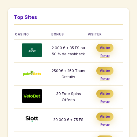
Top Sites
CASINO
BONUS
VISITER
2 000 € + 35 FS ou
Visiter
50 % de cashback
Revue
2500€ + 250 Tours
Visiter
Gratuits
Revue
30 Free Spins
Visiter
Offerts
Revue
Visiter
20 000 € + 75 FS
Revue