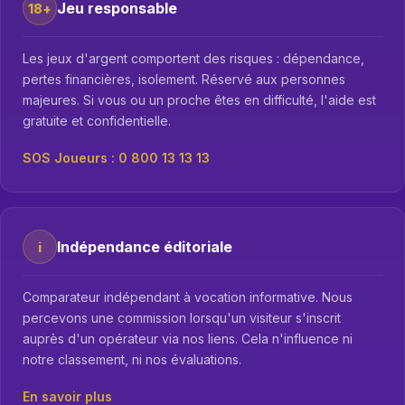
Jeu responsable
18+
Les jeux d'argent comportent des risques : dépendance,
pertes financières, isolement. Réservé aux personnes
majeures. Si vous ou un proche êtes en difficulté, l'aide est
gratuite et confidentielle.
SOS Joueurs : 0 800 13 13 13
Indépendance éditoriale
i
Comparateur indépendant à vocation informative. Nous
percevons une commission lorsqu'un visiteur s'inscrit
auprès d'un opérateur via nos liens. Cela n'influence ni
notre classement, ni nos évaluations.
En savoir plus