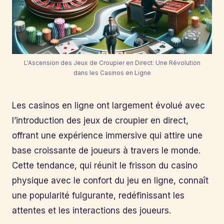
L'Ascension des Jeux de Croupier en Direct: Une Révolution
dans les Casinos en Ligne
Les casinos en ligne ont largement évolué avec
l’introduction des jeux de croupier en direct,
offrant une expérience immersive qui attire une
base croissante de joueurs à travers le monde.
Cette tendance, qui réunit le frisson du casino
physique avec le confort du jeu en ligne, connaît
une popularité fulgurante, redéfinissant les
attentes et les interactions des joueurs.