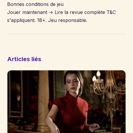
Bonnes conditions de jeu
Jouer maintenant
→
Lire la revue complète
T&C
s'appliquent. 18+. Jeu responsable.
Articles liés