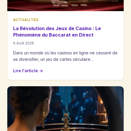
ACTUALITÉS
La Révolution des Jeux de Casino : Le
Phénomène du Baccarat en Direct
6 Août 2026
Dans un monde où les casinos en ligne ne cessent de
se diversifier, un jeu de cartes séculaire…
Lire l'article
→