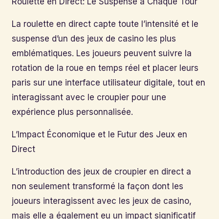
Roulette en Direct: Le Suspense à Chaque Tour
La roulette en direct capte toute l’intensité et le
suspense d’un des jeux de casino les plus
emblématiques. Les joueurs peuvent suivre la
rotation de la roue en temps réel et placer leurs
paris sur une interface utilisateur digitale, tout en
interagissant avec le croupier pour une
expérience plus personnalisée.
L’Impact Économique et le Futur des Jeux en
Direct
L’introduction des jeux de croupier en direct a
non seulement transformé la façon dont les
joueurs interagissent avec les jeux de casino,
mais elle a également eu un impact significatif