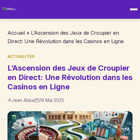
Accueil
»
L’Ascension des Jeux de Croupier en
Direct: Une Révolution dans les Casinos en Ligne
ACTUALITÉS
L’Ascension des Jeux de Croupier
en Direct: Une Révolution dans les
Casinos en Ligne
Jean Abba
29 Mai 2025