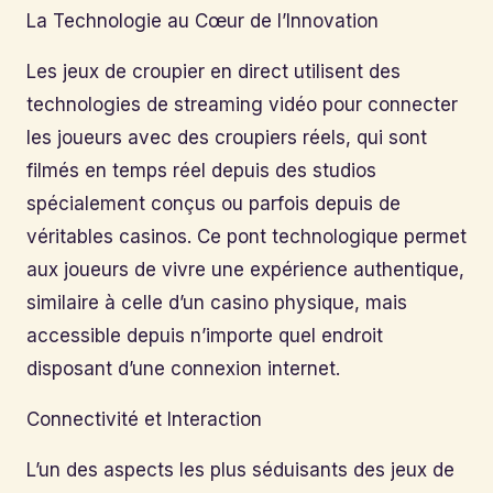
La Technologie au Cœur de l’Innovation
Les jeux de croupier en direct utilisent des
technologies de streaming vidéo pour connecter
les joueurs avec des croupiers réels, qui sont
filmés en temps réel depuis des studios
spécialement conçus ou parfois depuis de
véritables casinos. Ce pont technologique permet
aux joueurs de vivre une expérience authentique,
similaire à celle d’un casino physique, mais
accessible depuis n’importe quel endroit
disposant d’une connexion internet.
Connectivité et Interaction
L’un des aspects les plus séduisants des jeux de