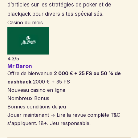
d’articles sur les stratégies de poker et de
blackjack pour divers sites spécialisés.
Casino du mois
4.3/5
Mr Baron
Offre de bienvenue
2 000 € + 35 FS ou 50 % de
cashback
2000 € + 35 FS
Nouveau casino en ligne
Nombreux Bonus
Bonnes conditions de jeu
Jouer maintenant
→
Lire la revue complète
T&C
s'appliquent. 18+. Jeu responsable.