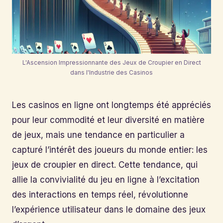
L'Ascension Impressionnante des Jeux de Croupier en Direct
dans l'Industrie des Casinos
Les casinos en ligne ont longtemps été appréciés
pour leur commodité et leur diversité en matière
de jeux, mais une tendance en particulier a
capturé l’intérêt des joueurs du monde entier: les
jeux de croupier en direct. Cette tendance, qui
allie la convivialité du jeu en ligne à l’excitation
des interactions en temps réel, révolutionne
l’expérience utilisateur dans le domaine des jeux