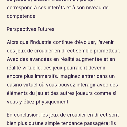
correspond à ses intérêts et à son niveau de
compétence.
Perspectives Futures
Alors que l’industrie continue d’évoluer, l’avenir
des jeux de croupier en direct semble prometteur.
Avec des avancées en réalité augmentée et en
réalité virtuelle, ces jeux pourraient devenir
encore plus immersifs. Imaginez entrer dans un
casino virtuel où vous pouvez interagir avec des
éléments du jeu et des autres joueurs comme si
vous y étiez physiquement.
En conclusion, les jeux de croupier en direct sont
bien plus qu’une simple tendance passagère; ils