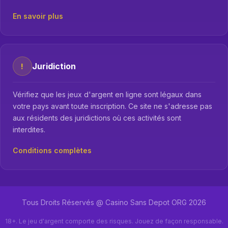
En savoir plus
Juridiction
!
Vérifiez que les jeux d'argent en ligne sont légaux dans
votre pays avant toute inscription. Ce site ne s'adresse pas
aux résidents des juridictions où ces activités sont
interdites.
Conditions complètes
Tous Droits Réservés @ Casino Sans Depot ORG 2026
18+. Le jeu d'argent comporte des risques. Jouez de façon responsable.