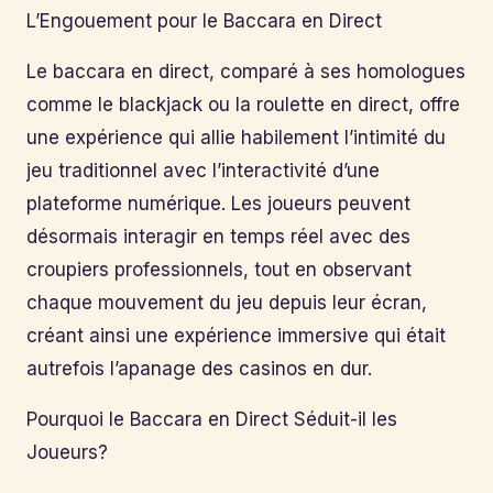
L’Engouement pour le Baccara en Direct
Le baccara en direct, comparé à ses homologues
comme le blackjack ou la roulette en direct, offre
une expérience qui allie habilement l’intimité du
jeu traditionnel avec l’interactivité d’une
plateforme numérique. Les joueurs peuvent
désormais interagir en temps réel avec des
croupiers professionnels, tout en observant
chaque mouvement du jeu depuis leur écran,
créant ainsi une expérience immersive qui était
autrefois l’apanage des casinos en dur.
Pourquoi le Baccara en Direct Séduit-il les
Joueurs?