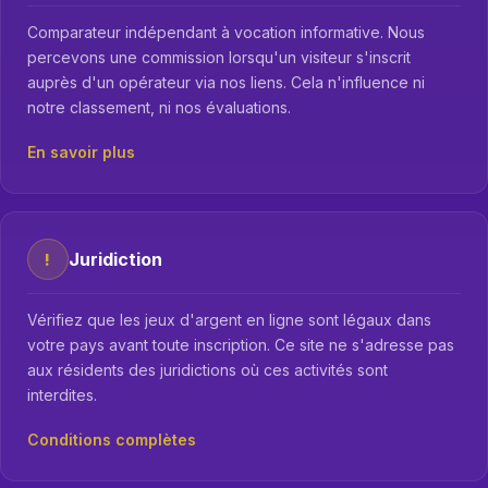
Comparateur indépendant à vocation informative. Nous
percevons une commission lorsqu'un visiteur s'inscrit
auprès d'un opérateur via nos liens. Cela n'influence ni
notre classement, ni nos évaluations.
En savoir plus
Juridiction
!
Vérifiez que les jeux d'argent en ligne sont légaux dans
votre pays avant toute inscription. Ce site ne s'adresse pas
aux résidents des juridictions où ces activités sont
interdites.
Conditions complètes