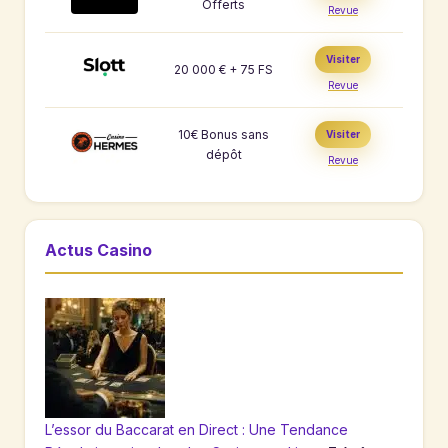
Offerts
Revue
Visiter
20 000 € + 75 FS
Revue
10€ Bonus sans
Visiter
dépôt
Revue
Actus Casino
L’essor du Baccarat en Direct : Une Tendance