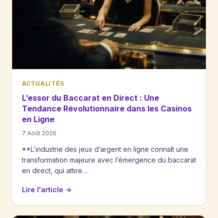
ACTUALITÉS
L’essor du Baccarat en Direct : Une
Tendance Révolutionnaire dans les Casinos
en Ligne
7 Août 2026
**L’industrie des jeux d’argent en ligne connaît une
transformation majeure avec l’émergence du baccarat
en direct, qui attire…
Lire l'article
→