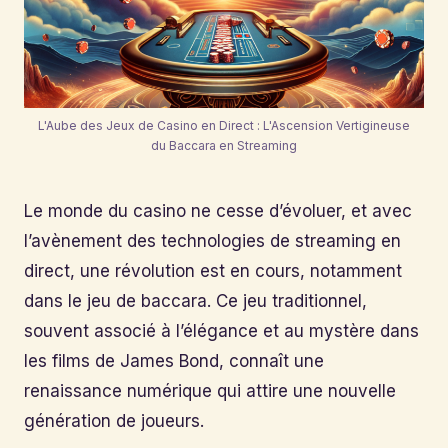
L'Aube des Jeux de Casino en Direct : L'Ascension Vertigineuse
du Baccara en Streaming
Le monde du casino ne cesse d’évoluer, et avec
l’avènement des technologies de streaming en
direct, une révolution est en cours, notamment
dans le jeu de baccara. Ce jeu traditionnel,
souvent associé à l’élégance et au mystère dans
les films de James Bond, connaît une
renaissance numérique qui attire une nouvelle
génération de joueurs.