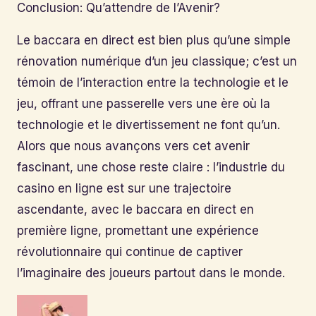
Conclusion: Qu’attendre de l’Avenir?
Le baccara en direct est bien plus qu’une simple
rénovation numérique d’un jeu classique; c’est un
témoin de l’interaction entre la technologie et le
jeu, offrant une passerelle vers une ère où la
technologie et le divertissement ne font qu’un.
Alors que nous avançons vers cet avenir
fascinant, une chose reste claire : l’industrie du
casino en ligne est sur une trajectoire
ascendante, avec le baccara en direct en
première ligne, promettant une expérience
révolutionnaire qui continue de captiver
l’imaginaire des joueurs partout dans le monde.