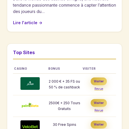
tendance passionnante commence à capter l’attention
des joueurs du…
Lire l'article
→
Top Sites
CASINO
BONUS
VISITER
2 000 € + 35 FS ou
Visiter
50 % de cashback
Revue
2500€ + 250 Tours
Visiter
Gratuits
Revue
30 Free Spins
Visiter