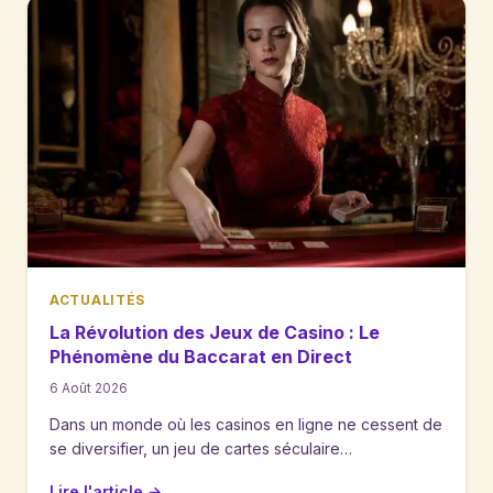
ACTUALITÉS
La Révolution des Jeux de Casino : Le
Phénomène du Baccarat en Direct
6 Août 2026
Dans un monde où les casinos en ligne ne cessent de
se diversifier, un jeu de cartes séculaire…
Lire l'article
→