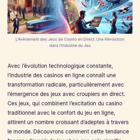
L'Avènement des Jeux de Casino en Direct: Une Révolution
dans l'Industrie du Jeu
Avec l’évolution technologique constante,
l’industrie des casinos en ligne connaît une
transformation radicale, particulièrement avec
l’émergence des jeux avec croupiers en direct.
Ces jeux, qui combinent l’excitation du casino
traditionnel avec le confort du jeu en ligne,
attirent un nombre croissant d’adeptes à travers
le monde. Découvrons comment cette tendance