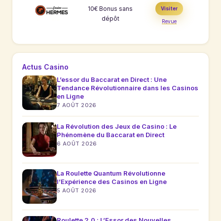
10€ Bonus sans
Visiter
dépôt
Revue
Actus Casino
L’essor du Baccarat en Direct : Une
Tendance Révolutionnaire dans les Casinos
en Ligne
7 AOÛT 2026
La Révolution des Jeux de Casino : Le
Phénomène du Baccarat en Direct
6 AOÛT 2026
La Roulette Quantum Révolutionne
l’Expérience des Casinos en Ligne
5 AOÛT 2026
Roulette 2.0 : L’Essor des Nouvelles