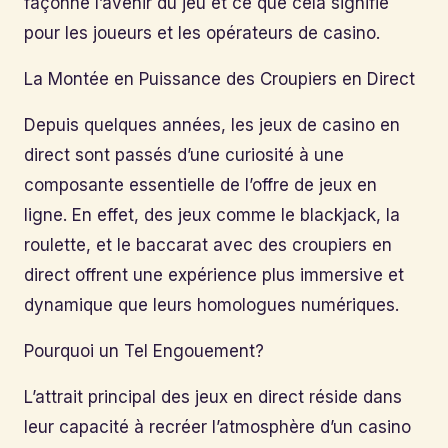
façonne l’avenir du jeu et ce que cela signifie
pour les joueurs et les opérateurs de casino.
La Montée en Puissance des Croupiers en Direct
Depuis quelques années, les jeux de casino en
direct sont passés d’une curiosité à une
composante essentielle de l’offre de jeux en
ligne. En effet, des jeux comme le blackjack, la
roulette, et le baccarat avec des croupiers en
direct offrent une expérience plus immersive et
dynamique que leurs homologues numériques.
Pourquoi un Tel Engouement?
L’attrait principal des jeux en direct réside dans
leur capacité à recréer l’atmosphère d’un casino