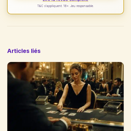
T&C s'appliquent. 18+. Jeu responsable.
Articles liés