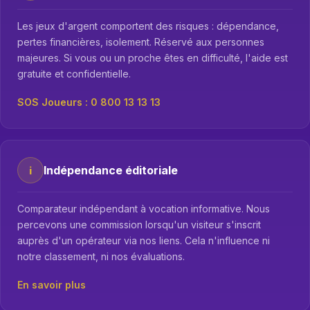
Les jeux d'argent comportent des risques : dépendance,
pertes financières, isolement. Réservé aux personnes
majeures. Si vous ou un proche êtes en difficulté, l'aide est
gratuite et confidentielle.
SOS Joueurs : 0 800 13 13 13
Indépendance éditoriale
i
Comparateur indépendant à vocation informative. Nous
percevons une commission lorsqu'un visiteur s'inscrit
auprès d'un opérateur via nos liens. Cela n'influence ni
notre classement, ni nos évaluations.
En savoir plus