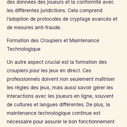
des données des joueurs et la conformité avec
les différentes juridictions. Cela comprend
l’adoption de protocoles de cryptage avancés et
de mesures anti-fraude.
Formation des Croupiers et Maintenance
Technologique
Un autre aspect crucial est la formation des
croupiers pour les jeux en direct. Ces
professionnels doivent non seulement maîtriser
les règles des jeux, mais aussi savoir gérer les
interactions avec les joueurs en ligne, souvent
de cultures et langues différentes. De plus, la
maintenance technologique continue est
nécessaire pour assurer le bon fonctionnement