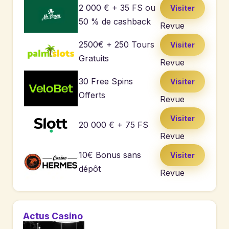
2 000 € + 35 FS ou
Visiter
50 % de cashback
Revue
2500€ + 250 Tours
Visiter
Gratuits
Revue
30 Free Spins
Visiter
Offerts
Revue
Visiter
20 000 € + 75 FS
Revue
10€ Bonus sans
Visiter
dépôt
Revue
Actus Casino