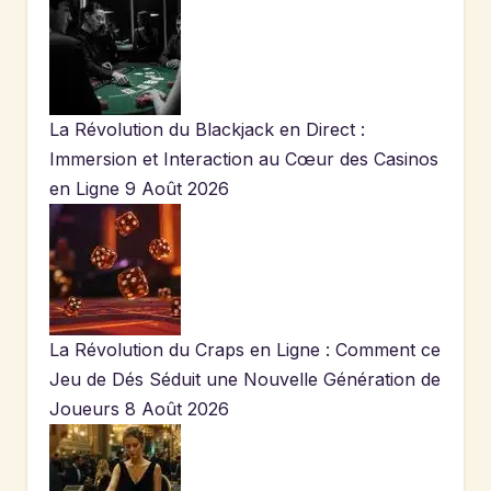
La Révolution du Blackjack en Direct :
Immersion et Interaction au Cœur des Casinos
en Ligne
9 Août 2026
La Révolution du Craps en Ligne : Comment ce
Jeu de Dés Séduit une Nouvelle Génération de
Joueurs
8 Août 2026