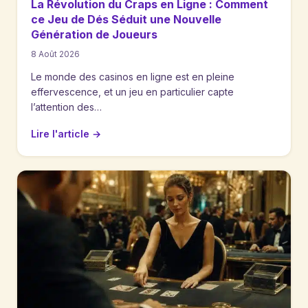
La Révolution du Craps en Ligne : Comment
ce Jeu de Dés Séduit une Nouvelle
Génération de Joueurs
8 Août 2026
Le monde des casinos en ligne est en pleine
effervescence, et un jeu en particulier capte
l’attention des…
Lire l'article
→