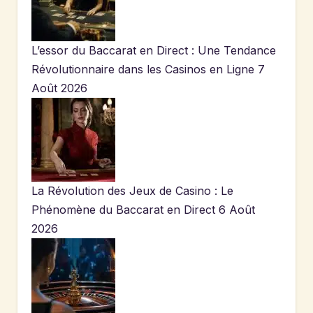
L’essor du Baccarat en Direct : Une Tendance
Révolutionnaire dans les Casinos en Ligne
7
Août 2026
La Révolution des Jeux de Casino : Le
Phénomène du Baccarat en Direct
6 Août
2026