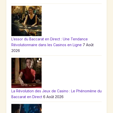
L’essor du Baccarat en Direct : Une Tendance
Révolutionnaire dans les Casinos en Ligne
7 Août
2026
La Révolution des Jeux de Casino : Le Phénomène du
Baccarat en Direct
6 Août 2026