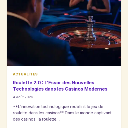
ACTUALITÉS
Roulette 2.0 : L’Essor des Nouvelles
Technologies dans les Casinos Modernes
4 Août 2026
**L’innovation technologique redéfinit le jeu de
roulette dans les casinos** Dans le monde captivant
des casinos, la roulette…