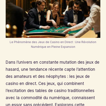
Le Phénomène des Jeux de Casino en Direct : Une Révolution
Numérique en Pleine Expansion
Dans l’univers en constante mutation des jeux de
hasard, une tendance récente capte l’attention
des amateurs et des néophytes : les jeux de
casino en direct. Ces jeux, qui combinent
l’excitation des tables de casino traditionnelles
avec la commodité du numérique, connaissent
un essor sans précédent. Explorons cette