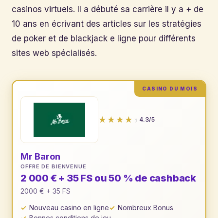
casinos virtuels. Il a débuté sa carrière il y a + de
10 ans en écrivant des articles sur les stratégies
de poker et de blackjack e ligne pour différents
sites web spécialisés.
CASINO DU MOIS
4.3/5
Mr Baron
OFFRE DE BIENVENUE
2 000 € + 35 FS ou 50 % de cashback
2000 € + 35 FS
Nouveau casino en ligne
Nombreux Bonus
Bonnes conditions de jeu