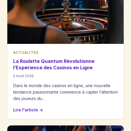
ACTUALITÉS
La Roulette Quantum Révolutionne
l’Expérience des Casinos en Ligne
5 Août 2026
Dans le monde des casinos en ligne, une nouvelle
tendance passionnante commence à capter l’attention
des joueurs du…
Lire l'article
→