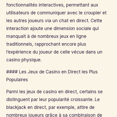
fonctionnalités interactives, permettant aux
utilisateurs de communiquer avec le croupier et
les autres joueurs via un chat en direct. Cette
interaction ajoute une dimension sociale qui
manquait à de nombreux jeux en ligne
traditionnels, rapprochant encore plus
l’expérience du joueur de celle vécue dans un
casino physique.
#### Les Jeux de Casino en Direct les Plus
Populaires
Parmi les jeux de casino en direct, certains se
distinguent par leur popularité croissante. Le
blackjack en direct, par exemple, attire de
nombreux joueurs grâce à sa combinaison de