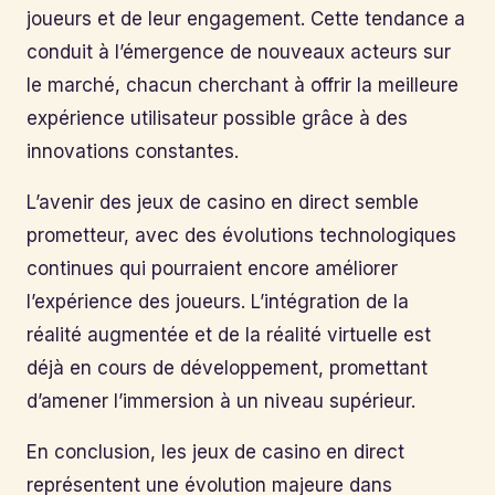
joueurs et de leur engagement. Cette tendance a
conduit à l’émergence de nouveaux acteurs sur
le marché, chacun cherchant à offrir la meilleure
expérience utilisateur possible grâce à des
innovations constantes.
L’avenir des jeux de casino en direct semble
prometteur, avec des évolutions technologiques
continues qui pourraient encore améliorer
l’expérience des joueurs. L’intégration de la
réalité augmentée et de la réalité virtuelle est
déjà en cours de développement, promettant
d’amener l’immersion à un niveau supérieur.
En conclusion, les jeux de casino en direct
représentent une évolution majeure dans