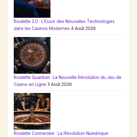
Roulette 2.0 : L’Essor des Nouvelles Technologies
dans les Casinos Modernes
4 Août 2026
Roulette Quantum : La Nouvelle Révolution du Jeu de
Casino en Ligne
3 Août 2026
Roulette Connectée : La Révolution Numérique