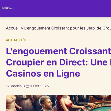
Accueil
»
L’engouement Croissant pour les Jeux de Crou
ACTUALITÉS
L’engouement Croissant
Croupier en Direct: Une
Casinos en Ligne
Charles B.
11 Oct 2025