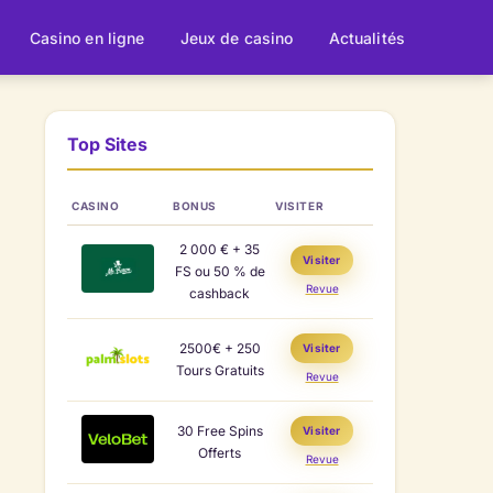
Casino en ligne
Jeux de casino
Actualités
Top Sites
CASINO
BONUS
VISITER
2 000 € + 35
Visiter
FS ou 50 % de
Revue
cashback
2500€ + 250
Visiter
Tours Gratuits
Revue
30 Free Spins
Visiter
Offerts
Revue