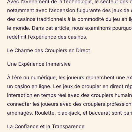
Avec l’avènement de la technologie, le secteur des 
notamment avec l’ascension fulgurante des jeux de cr
des casinos traditionnels à la commodité du jeu en li
le monde. Dans cet article, nous examinons pourquo
redéfinit l’expérience des casinos.
Le Charme des Croupiers en Direct
Une Expérience Immersive
À l’ère du numérique, les joueurs recherchent une exp
un casino en ligne. Les jeux de croupier en direct 
interaction en temps réel avec des croupiers humains.
connecter les joueurs avec des croupiers professionn
aménagés. Roulette, blackjack, et baccarat sont parm
La Confiance et la Transparence