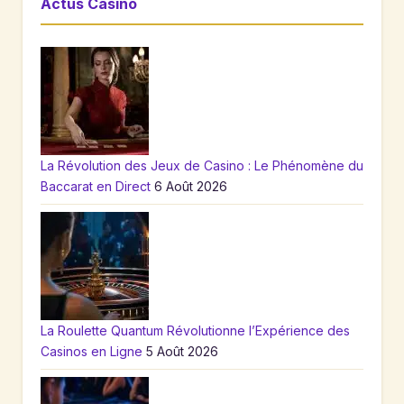
Actus Casino
La Révolution des Jeux de Casino : Le Phénomène du
Baccarat en Direct
6 Août 2026
La Roulette Quantum Révolutionne l’Expérience des
Casinos en Ligne
5 Août 2026