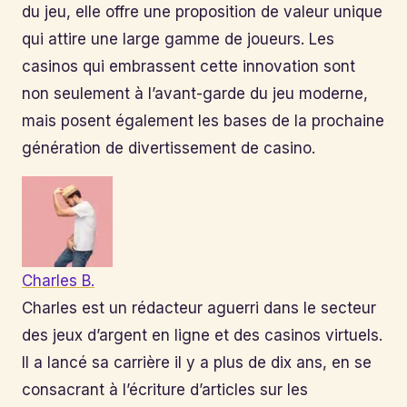
du jeu, elle offre une proposition de valeur unique
qui attire une large gamme de joueurs. Les
casinos qui embrassent cette innovation sont
non seulement à l’avant-garde du jeu moderne,
mais posent également les bases de la prochaine
génération de divertissement de casino.
Charles B.
Charles est un rédacteur aguerri dans le secteur
des jeux d’argent en ligne et des casinos virtuels.
Il a lancé sa carrière il y a plus de dix ans, en se
consacrant à l’écriture d’articles sur les