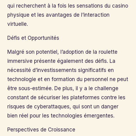
qui recherchent à la fois les sensations du casino
physique et les avantages de l’interaction
virtuelle.
Défis et Opportunités
Malgré son potentiel, l’adoption de la roulette
immersive présente également des défis. La
nécessité d’investissements significatifs en
technologie et en formation du personnel ne peut
être sous-estimée. De plus, il y a le challenge
constant de sécuriser les plateformes contre les
risques de cyberattaques, qui sont un danger
bien réel pour les technologies émergentes.
Perspectives de Croissance