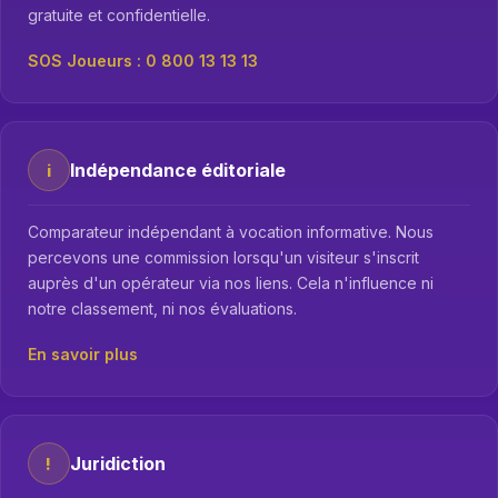
gratuite et confidentielle.
SOS Joueurs : 0 800 13 13 13
Indépendance éditoriale
i
Comparateur indépendant à vocation informative. Nous
percevons une commission lorsqu'un visiteur s'inscrit
auprès d'un opérateur via nos liens. Cela n'influence ni
notre classement, ni nos évaluations.
En savoir plus
Juridiction
!