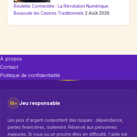
Roulette Connectée : La Révolution Numérique
Bouscule les Casinos Traditionnels
2 Août 2026
À propos
Contact
Politique de confidentialité
Jeu responsable
18+
Les jeux d'argent comportent des risques : dépendance,
pertes financières, isolement. Réservé aux personnes
majeures. Si vous ou un proche êtes en difficulté, l'aide est