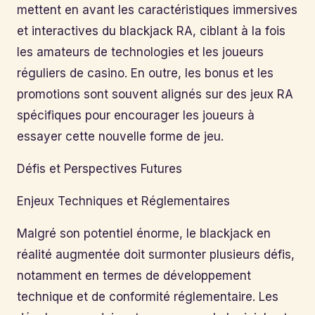
mettent en avant les caractéristiques immersives
et interactives du blackjack RA, ciblant à la fois
les amateurs de technologies et les joueurs
réguliers de casino. En outre, les bonus et les
promotions sont souvent alignés sur des jeux RA
spécifiques pour encourager les joueurs à
essayer cette nouvelle forme de jeu.
Défis et Perspectives Futures
Enjeux Techniques et Réglementaires
Malgré son potentiel énorme, le blackjack en
réalité augmentée doit surmonter plusieurs défis,
notamment en termes de développement
technique et de conformité réglementaire. Les