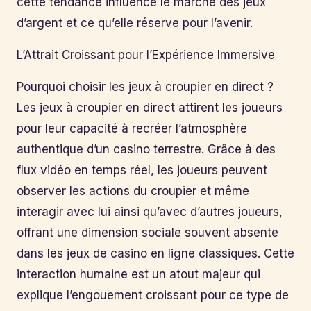
cette tendance influence le marché des jeux
d’argent et ce qu’elle réserve pour l’avenir.
L’Attrait Croissant pour l’Expérience Immersive
Pourquoi choisir les jeux à croupier en direct ?
Les jeux à croupier en direct attirent les joueurs
pour leur capacité à recréer l’atmosphère
authentique d’un casino terrestre. Grâce à des
flux vidéo en temps réel, les joueurs peuvent
observer les actions du croupier et même
interagir avec lui ainsi qu’avec d’autres joueurs,
offrant une dimension sociale souvent absente
dans les jeux de casino en ligne classiques. Cette
interaction humaine est un atout majeur qui
explique l’engouement croissant pour ce type de