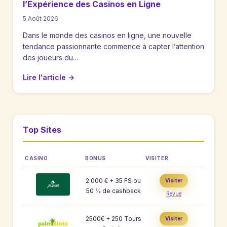
l’Expérience des Casinos en Ligne
5 Août 2026
Dans le monde des casinos en ligne, une nouvelle
tendance passionnante commence à capter l’attention
des joueurs du…
Lire l'article
→
Top Sites
CASINO
BONUS
VISITER
2 000 € + 35 FS ou
Visiter
50 % de cashback
Revue
2500€ + 250 Tours
Visiter