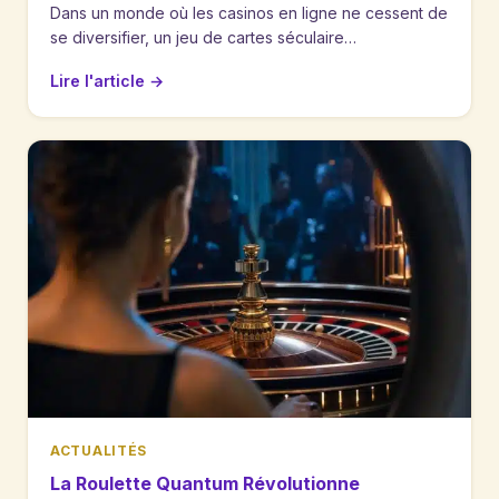
Dans un monde où les casinos en ligne ne cessent de
se diversifier, un jeu de cartes séculaire…
Lire l'article
→
ACTUALITÉS
La Roulette Quantum Révolutionne