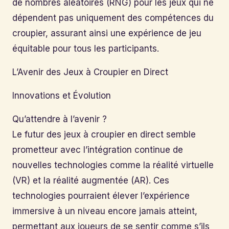
de nombres aléatoires (RNG) pour les jeux qui ne
dépendent pas uniquement des compétences du
croupier, assurant ainsi une expérience de jeu
équitable pour tous les participants.
L’Avenir des Jeux à Croupier en Direct
Innovations et Évolution
Qu’attendre à l’avenir ?
Le futur des jeux à croupier en direct semble
prometteur avec l’intégration continue de
nouvelles technologies comme la réalité virtuelle
(VR) et la réalité augmentée (AR). Ces
technologies pourraient élever l’expérience
immersive à un niveau encore jamais atteint,
permettant aux joueurs de se sentir comme s’ils