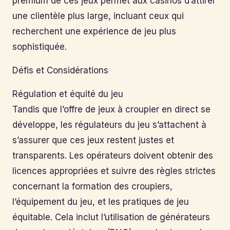
premium de ces jeux permet aux casinos d’attirer
une clientèle plus large, incluant ceux qui
recherchent une expérience de jeu plus
sophistiquée.
Défis et Considérations
Régulation et équité du jeu
Tandis que l’offre de jeux à croupier en direct se
développe, les régulateurs du jeu s’attachent à
s’assurer que ces jeux restent justes et
transparents. Les opérateurs doivent obtenir des
licences appropriées et suivre des règles strictes
concernant la formation des croupiers,
l’équipement du jeu, et les pratiques de jeu
équitable. Cela inclut l’utilisation de générateurs