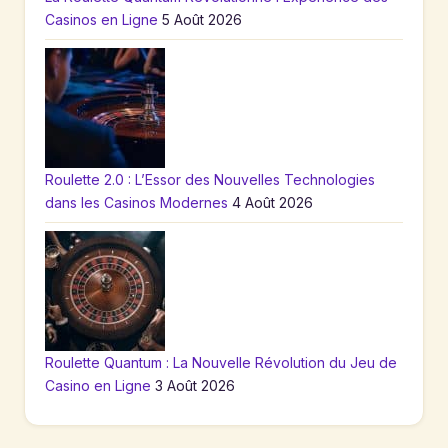
Casinos en Ligne
5 Août 2026
Roulette 2.0 : L’Essor des Nouvelles Technologies
dans les Casinos Modernes
4 Août 2026
Roulette Quantum : La Nouvelle Révolution du Jeu de
Casino en Ligne
3 Août 2026