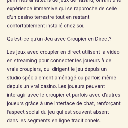
parmi les amateurs de jeux de hasard, offrant une
expérience immersive qui se rapproche de celle
d’un casino terrestre tout en restant
confortablement installé chez soi.
Qu’est-ce qu’un Jeu avec Croupier en Direct?
Les jeux avec croupier en direct utilisent la vidéo
en streaming pour connecter les joueurs à de
vrais croupiers, qui dirigent le jeu depuis un
studio spécialement aménagé ou parfois même
depuis un vrai casino. Les joueurs peuvent
interagir avec le croupier et parfois avec d’autres
joueurs grâce à une interface de chat, renforçant
l’aspect social du jeu qui est souvent absent
dans les segments en ligne traditionnels.