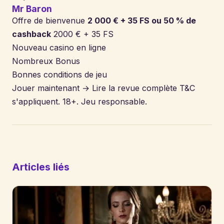
Mr Baron
Offre de bienvenue
2 000 € + 35 FS ou 50 % de
cashback
2000 € + 35 FS
Nouveau casino en ligne
Nombreux Bonus
Bonnes conditions de jeu
Jouer maintenant
→
Lire la revue complète
T&C
s'appliquent. 18+. Jeu responsable.
Articles liés