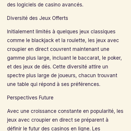
des logiciels de casino avancés.
Diversité des Jeux Offerts
Initialement limités à quelques jeux classiques
comme le blackjack et la roulette, les jeux avec
croupier en direct couvrent maintenant une
gamme plus large, incluant le baccarat, le poker,
et des jeux de dés. Cette diversité attire un
spectre plus large de joueurs, chacun trouvant
une table qui répond à ses préférences.
Perspectives Future
Avec une croissance constante en popularité, les
jeux avec croupier en direct se préparent à
définir le futur des casinos en ligne. Les