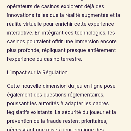
opérateurs de casinos explorent déjà des
innovations telles que la réalité augmentée et la
réalité virtuelle pour enrichir cette expérience
interactive. En intégrant ces technologies, les
casinos pourraient offrir une immersion encore
plus profonde, répliquant presque entièrement
l’expérience du casino terrestre.
L’Impact sur la Régulation
Cette nouvelle dimension du jeu en ligne pose
également des questions réglementaires,
poussant les autorités à adapter les cadres
législatifs existants. La sécurité du joueur et la
prévention de la fraude restent prioritaires,
nécessitant une mise à jour continue des