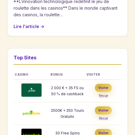
**L’innovation technologique redéfinit le jeu de
roulette dans les casinos** Dans le monde captivant
des casinos, la roulette…
Lire l'article
→
Top Sites
CASINO
BONUS
VISITER
2 000 € + 35 FS ou
Visiter
50 % de cashback
Revue
2500€ + 250 Tours
Visiter
Gratuits
Revue
30 Free Spins
Visiter