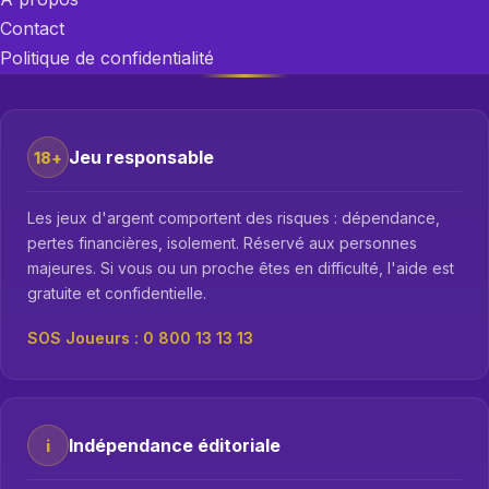
Contact
Politique de confidentialité
Jeu responsable
18+
Les jeux d'argent comportent des risques : dépendance,
pertes financières, isolement. Réservé aux personnes
majeures. Si vous ou un proche êtes en difficulté, l'aide est
gratuite et confidentielle.
SOS Joueurs : 0 800 13 13 13
Indépendance éditoriale
i