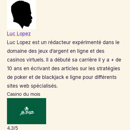
Luc Lopez
Luc Lopez est un rédacteur expérimenté dans le
domaine des jeux d’argent en ligne et des
casinos virtuels. Il a débuté sa carrière il y a + de
10 ans en écrivant des articles sur les stratégies
de poker et de blackjack e ligne pour différents
sites web spécialisés.
Casino du mois
4.3/5