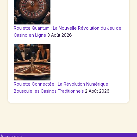
Roulette Quantum : La Nouvelle Révolution du Jeu de
Casino en Ligne
3 Août 2026
Roulette Connectée : La Révolution Numérique
Bouscule les Casinos Traditionnels
2 Août 2026
À propos