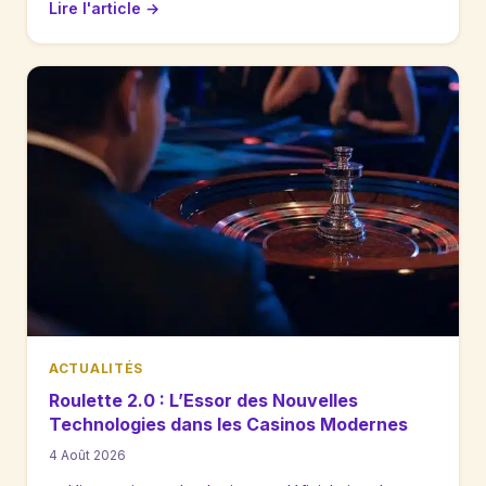
Lire l'article
→
ACTUALITÉS
Roulette 2.0 : L’Essor des Nouvelles
Technologies dans les Casinos Modernes
4 Août 2026