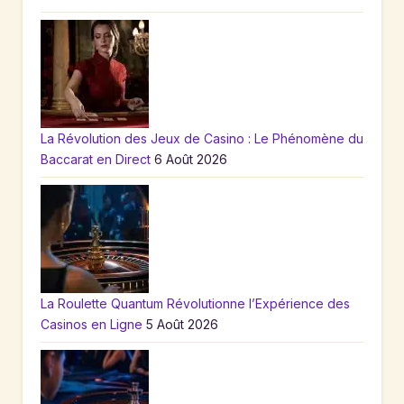
La Révolution des Jeux de Casino : Le Phénomène du
Baccarat en Direct
6 Août 2026
La Roulette Quantum Révolutionne l’Expérience des
Casinos en Ligne
5 Août 2026