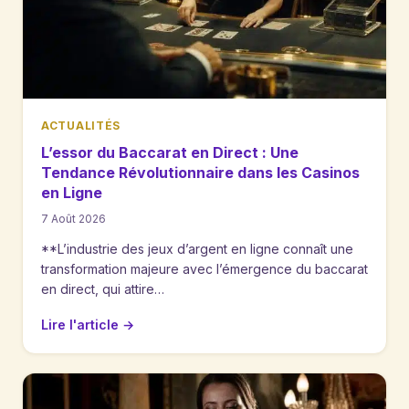
ACTUALITÉS
L’essor du Baccarat en Direct : Une
Tendance Révolutionnaire dans les Casinos
en Ligne
7 Août 2026
**L’industrie des jeux d’argent en ligne connaît une
transformation majeure avec l’émergence du baccarat
en direct, qui attire…
Lire l'article
→