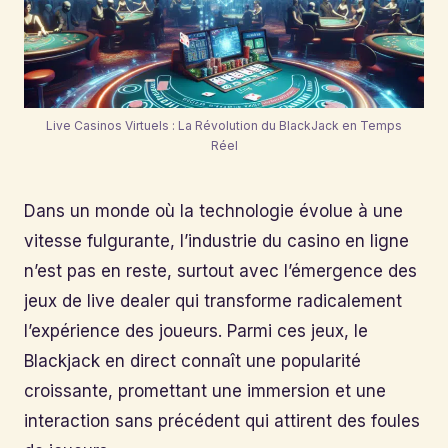
Live Casinos Virtuels : La Révolution du BlackJack en Temps
Réel
Dans un monde où la technologie évolue à une
vitesse fulgurante, l’industrie du casino en ligne
n’est pas en reste, surtout avec l’émergence des
jeux de live dealer qui transforme radicalement
l’expérience des joueurs. Parmi ces jeux, le
Blackjack en direct connaît une popularité
croissante, promettant une immersion et une
interaction sans précédent qui attirent des foules