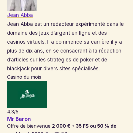
Jean Abba
Jean Abba est un rédacteur expérimenté dans le
domaine des jeux d’argent en ligne et des
casinos virtuels. Il a commencé sa carrière il y a
plus de dix ans, en se consacrant à la rédaction
d’articles sur les stratégies de poker et de
blackjack pour divers sites spécialisés.
Casino du mois
4.3/5
Mr Baron
Offre de bienvenue
2 000 € + 35 FS ou 50 % de