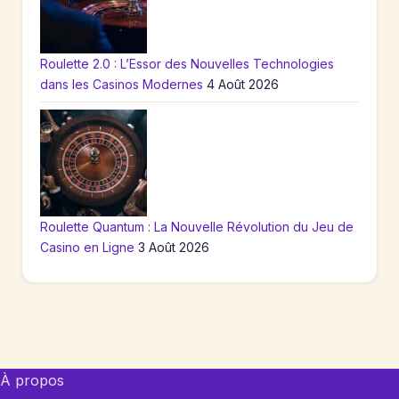
Roulette 2.0 : L’Essor des Nouvelles Technologies
dans les Casinos Modernes
4 Août 2026
Roulette Quantum : La Nouvelle Révolution du Jeu de
Casino en Ligne
3 Août 2026
À propos