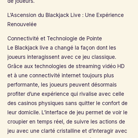
de joueurs.
L’Ascension du Blackjack Live : Une Expérience
Renouvelée
Connectivité et Technologie de Pointe
Le Blackjack live a changé la façon dont les
joueurs interagissent avec ce jeu classique.
Grâce aux technologies de streaming vidéo HD
et à une connectivité internet toujours plus
performante, les joueurs peuvent désormais
profiter d’une expérience qui rivalise avec celle
des casinos physiques sans quitter le confort de
leur domicile. L’interface de jeu permet de voir le
croupier en temps réel, de suivre les actions de
jeu avec une clarté cristalline et d’interagir avec