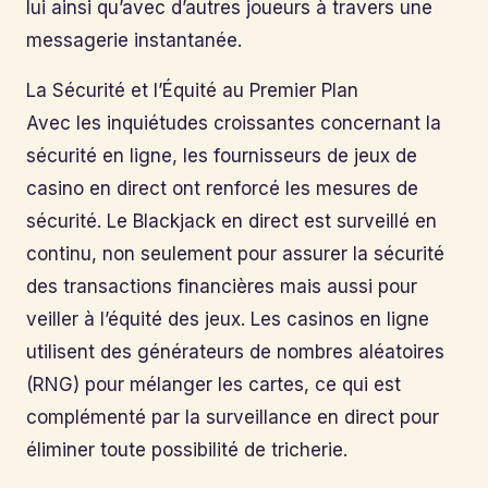
lui ainsi qu’avec d’autres joueurs à travers une
messagerie instantanée.
La Sécurité et l’Équité au Premier Plan
Avec les inquiétudes croissantes concernant la
sécurité en ligne, les fournisseurs de jeux de
casino en direct ont renforcé les mesures de
sécurité. Le Blackjack en direct est surveillé en
continu, non seulement pour assurer la sécurité
des transactions financières mais aussi pour
veiller à l’équité des jeux. Les casinos en ligne
utilisent des générateurs de nombres aléatoires
(RNG) pour mélanger les cartes, ce qui est
complémenté par la surveillance en direct pour
éliminer toute possibilité de tricherie.