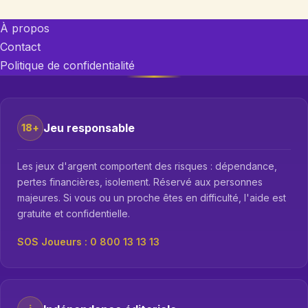
À propos
Contact
Politique de confidentialité
Jeu responsable
18+
Les jeux d'argent comportent des risques : dépendance,
pertes financières, isolement. Réservé aux personnes
majeures. Si vous ou un proche êtes en difficulté, l'aide est
gratuite et confidentielle.
SOS Joueurs : 0 800 13 13 13