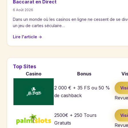
Baccarat en Direct
6 Août 2026
Dans un monde où les casinos en ligne ne cessent de se diver
un jeu de cartes séculaire…
Lire l'article
→
Top Sites
Casino
Bonus
Vis
2 000 € + 35 FS ou 50 %
Vis
de cashback
Revu
2500€ + 250 Tours
Vis
Gratuits
Revu