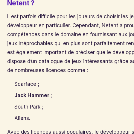
Netent ?
Il est parfois difficile pour les joueurs de choisir les j
développeur en particulier. Cependant, Netent a pro
compétences dans le domaine en fournissant aux jo
jeux irréprochables qui en plus sont parfaitement rent
est également important de préciser que le dévelop
dispose d’un catalogue de jeux intéressants grâce a
de nombreuses licences comme :
Scarface ;
Jack Hammer
;
South Park ;
Aliens.
Avec des licences aussi populaires, le développeur 