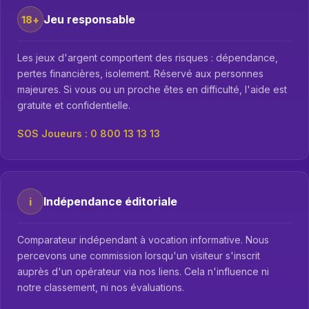
Jeu responsable
18+
Les jeux d'argent comportent des risques : dépendance,
pertes financières, isolement. Réservé aux personnes
majeures. Si vous ou un proche êtes en difficulté, l'aide est
gratuite et confidentielle.
SOS Joueurs : 0 800 13 13 13
Indépendance éditoriale
i
Comparateur indépendant à vocation informative. Nous
percevons une commission lorsqu'un visiteur s'inscrit
auprès d'un opérateur via nos liens. Cela n'influence ni
notre classement, ni nos évaluations.