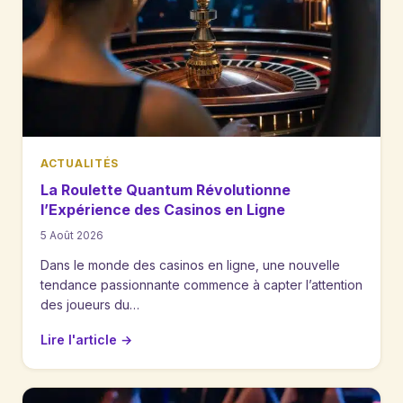
ACTUALITÉS
La Roulette Quantum Révolutionne
l’Expérience des Casinos en Ligne
5 Août 2026
Dans le monde des casinos en ligne, une nouvelle
tendance passionnante commence à capter l’attention
des joueurs du…
Lire l'article
→