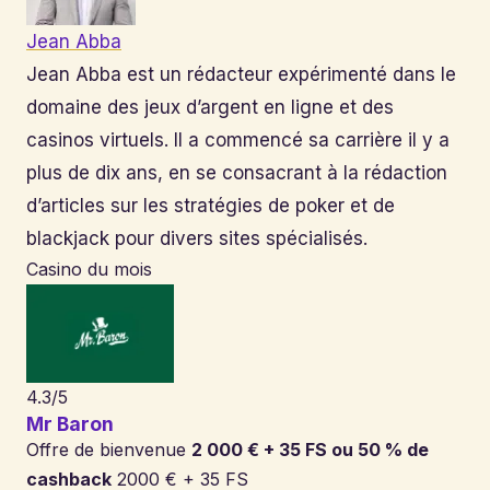
Jean Abba
Jean Abba est un rédacteur expérimenté dans le
domaine des jeux d’argent en ligne et des
casinos virtuels. Il a commencé sa carrière il y a
plus de dix ans, en se consacrant à la rédaction
d’articles sur les stratégies de poker et de
blackjack pour divers sites spécialisés.
Casino du mois
4.3/5
Mr Baron
Offre de bienvenue
2 000 € + 35 FS ou 50 % de
cashback
2000 € + 35 FS