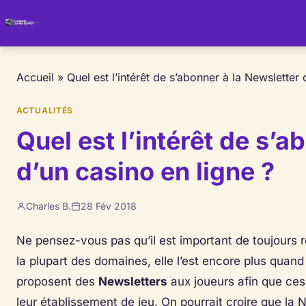
Accueil
»
Quel est l’intérêt de s’abonner à la Newsletter 
ACTUALITÉS
Quel est l’intérêt de s’a
d’un casino en ligne ?
Charles B.
28 Fév 2018
Ne pensez-vous pas qu’il est important de toujours re
la plupart des domaines, elle l’est encore plus quand 
proposent des
Newsletters
aux joueurs afin que ces 
leur établissement de jeu. On pourrait croire que la N