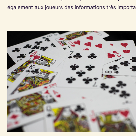
également aux joueurs des informations très importa