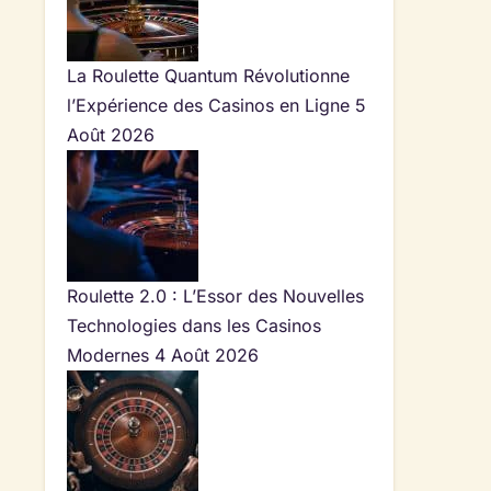
La Roulette Quantum Révolutionne
l’Expérience des Casinos en Ligne
5
Août 2026
Roulette 2.0 : L’Essor des Nouvelles
Technologies dans les Casinos
Modernes
4 Août 2026