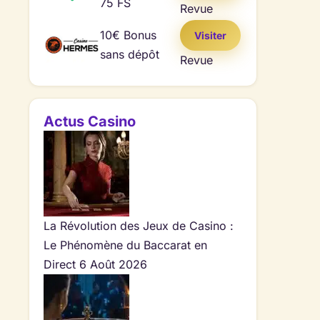
75 FS
Revue
10€ Bonus
Visiter
sans dépôt
Revue
Actus Casino
La Révolution des Jeux de Casino :
Le Phénomène du Baccarat en
Direct
6 Août 2026