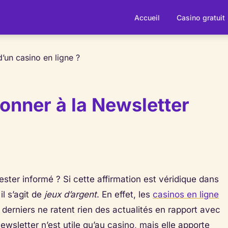
Accueil
Casino gratuit
d’un casino en ligne ?
bonner à la Newsletter
ster informé ? Si cette affirmation est véridique dans
il s’agit de
jeux d’argent
. En effet, les
casinos en ligne
derniers ne ratent rien des actualités en rapport avec
ewsletter n’est utile qu’au casino, mais elle apporte