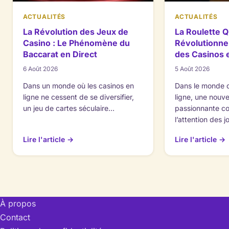
ACTUALITÉS
ACTUALITÉS
La Révolution des Jeux de
La Roulette 
Casino : Le Phénomène du
Révolutionne
Baccarat en Direct
des Casinos 
6 Août 2026
5 Août 2026
Dans un monde où les casinos en
Dans le monde 
ligne ne cessent de se diversifier,
ligne, une nouv
un jeu de cartes séculaire…
passionnante c
l’attention des 
Lire l'article
→
Lire l'article
→
À propos
Contact