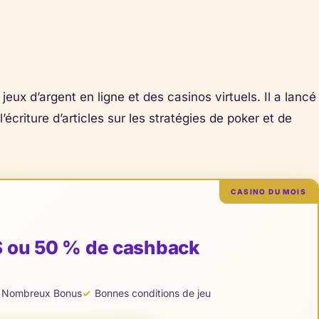
eux d’argent en ligne et des casinos virtuels. Il a lancé
l’écriture d’articles sur les stratégies de poker et de
CASINO DU MOIS
S ou 50 % de cashback
Nombreux Bonus
Bonnes conditions de jeu