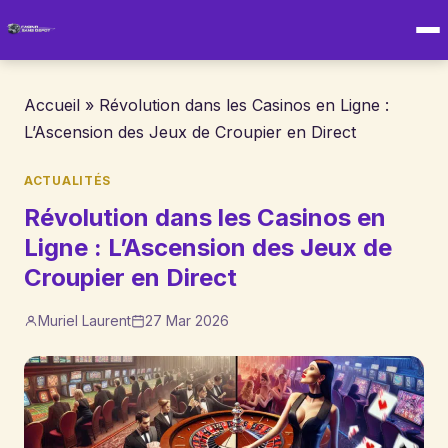
Accueil
»
Révolution dans les Casinos en Ligne :
L’Ascension des Jeux de Croupier en Direct
ACTUALITÉS
Révolution dans les Casinos en
Ligne : L’Ascension des Jeux de
Croupier en Direct
Muriel Laurent
27 Mar 2026