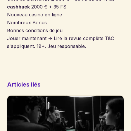
cashback
2000 € + 35 FS
Nouveau casino en ligne
Nombreux Bonus
Bonnes conditions de jeu
Jouer maintenant
→
Lire la revue complète
T&C
s'appliquent. 18+. Jeu responsable.
Articles liés