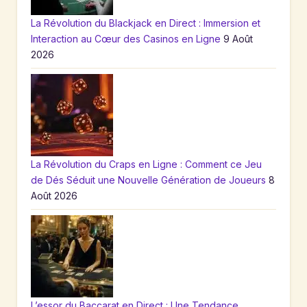
La Révolution du Blackjack en Direct : Immersion et
Interaction au Cœur des Casinos en Ligne
9 Août
2026
La Révolution du Craps en Ligne : Comment ce Jeu
de Dés Séduit une Nouvelle Génération de Joueurs
8
Août 2026
L’essor du Baccarat en Direct : Une Tendance