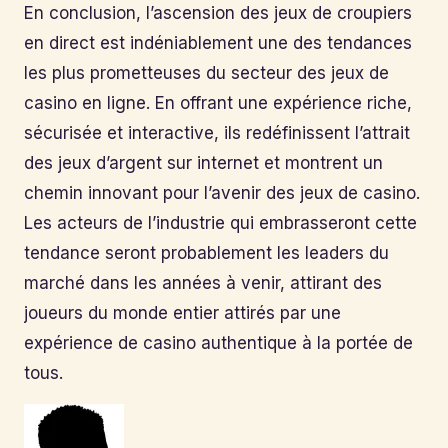
En conclusion, l’ascension des jeux de croupiers
en direct est indéniablement une des tendances
les plus prometteuses du secteur des jeux de
casino en ligne. En offrant une expérience riche,
sécurisée et interactive, ils redéfinissent l’attrait
des jeux d’argent sur internet et montrent un
chemin innovant pour l’avenir des jeux de casino.
Les acteurs de l’industrie qui embrasseront cette
tendance seront probablement les leaders du
marché dans les années à venir, attirant des
joueurs du monde entier attirés par une
expérience de casino authentique à la portée de
tous.