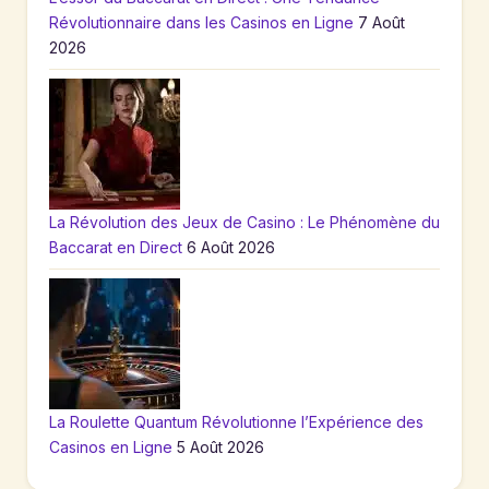
Révolutionnaire dans les Casinos en Ligne
7 Août
2026
La Révolution des Jeux de Casino : Le Phénomène du
Baccarat en Direct
6 Août 2026
La Roulette Quantum Révolutionne l’Expérience des
Casinos en Ligne
5 Août 2026