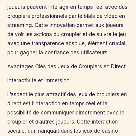
joueurs peuvent interagir en temps réel avec des
croupiers professionnels par le biais de vidéo en
streaming. Cette innovation permet aux joueurs
de voir les actions du croupier et de suivre le jeu
avec une transparence absolue, élément crucial
pour gagner la confiance des utilisateurs.
Avantages Clés des Jeux de Croupiers en Direct
Interactivité et Immersion
L’aspect le plus attractif des jeux de croupiers en
direct est l’interaction en temps réel et la
possibilité de communiquer directement avec le
croupier et d’autres joueurs. Cette interaction
sociale, qui manquait dans les jeux de casino