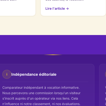
Lire l'article
→
Indépendance éditoriale
i
Comparateur indépendant à vocation informative.
Nous percevons une commission lorsqu'un visiteur
s'inscrit auprès d'un opérateur via nos liens. Cela
n'influence ni notre classement, ni nos évaluations.