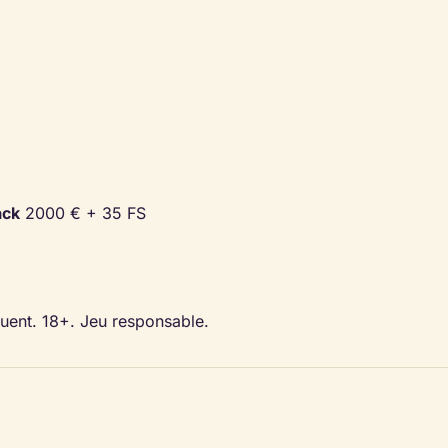
ack
2000 € + 35 FS
uent. 18+. Jeu responsable.