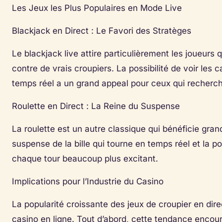
Les Jeux les Plus Populaires en Mode Live
Blackjack en Direct : Le Favori des Stratèges
Le blackjack live attire particulièrement les joueurs
contre de vrais croupiers. La possibilité de voir les 
temps réel a un grand appeal pour ceux qui recherc
Roulette en Direct : La Reine du Suspense
La roulette est un autre classique qui bénéficie gran
suspense de la bille qui tourne en temps réel et la p
chaque tour beaucoup plus excitant.
Implications pour l’Industrie du Casino
La popularité croissante des jeux de croupier en dire
casino en ligne. Tout d’abord, cette tendance encou