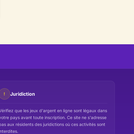
Juridiction
!
Vérifiez que les jeux d'argent en ligne sont légaux dans
votre pays avant toute inscription. Ce site ne s'adresse
pas aux résidents des juridictions où ces activités sont
interdites.