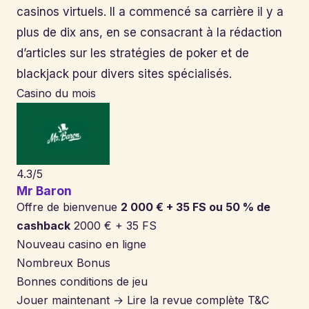
casinos virtuels. Il a commencé sa carrière il y a
plus de dix ans, en se consacrant à la rédaction
d’articles sur les stratégies de poker et de
blackjack pour divers sites spécialisés.
Casino du mois
4.3/5
Mr Baron
Offre de bienvenue
2 000 € + 35 FS ou 50 % de
cashback
2000 € + 35 FS
Nouveau casino en ligne
Nombreux Bonus
Bonnes conditions de jeu
Jouer maintenant
→
Lire la revue complète
T&C