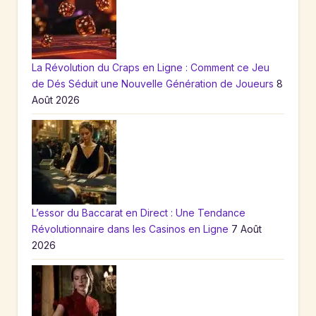
La Révolution du Craps en Ligne : Comment ce Jeu
de Dés Séduit une Nouvelle Génération de Joueurs
8
Août 2026
L’essor du Baccarat en Direct : Une Tendance
Révolutionnaire dans les Casinos en Ligne
7 Août
2026