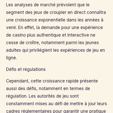
Les analyses de marché prévoient que le
segment des jeux de croupier en direct connaîtra
une croissance exponentielle dans les années à
venir. En effet, la demande pour une expérience
de casino plus authentique et interactive ne
cesse de croître, notamment parmi les jeunes
adultes qui privilégient les expériences de jeu en
ligne.
Défis et régulations
Cependant, cette croissance rapide présente
aussi des défis, notamment en termes de
régulation. Les autorités de jeu sont
constamment mises au défi de mettre à jour leurs
cadres réglementaires pour garantir une pratique