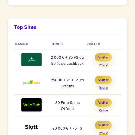
Top Sites
CASINO
BONUS
VISITER
2 000 € + 35 FS ou
Visiter
50 % de cashback
Revue
2500€ + 250 Tours
Visiter
Gratuits
Revue
30 Free Spins
Visiter
Offerts
Revue
Visiter
20 000 € + 75 FS
Revue