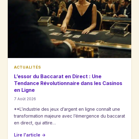
ACTUALITÉS
L’essor du Baccarat en Direct : Une
Tendance Révolutionnaire dans les Casinos
en Ligne
7 Août 2026
**L’industrie des jeux d’argent en ligne connaît une
transformation majeure avec l’émergence du baccarat
en direct, qui attire…
Lire l'article
→