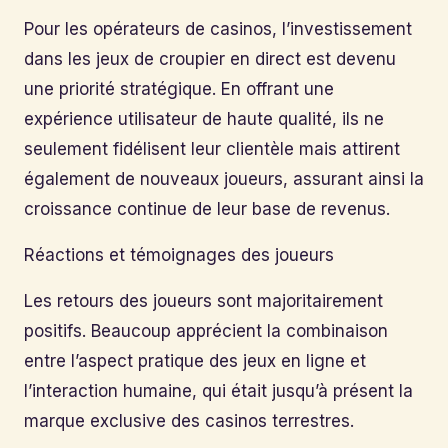
Pour les opérateurs de casinos, l’investissement
dans les jeux de croupier en direct est devenu
une priorité stratégique. En offrant une
expérience utilisateur de haute qualité, ils ne
seulement fidélisent leur clientèle mais attirent
également de nouveaux joueurs, assurant ainsi la
croissance continue de leur base de revenus.
Réactions et témoignages des joueurs
Les retours des joueurs sont majoritairement
positifs. Beaucoup apprécient la combinaison
entre l’aspect pratique des jeux en ligne et
l’interaction humaine, qui était jusqu’à présent la
marque exclusive des casinos terrestres.