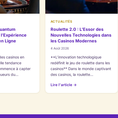
ACTUALITÉS
Quantum
Roulette 2.0 : L’Essor des
 l’Expérience
Nouvelles Technologies dans
en Ligne
les Casinos Modernes
4 Août 2026
des casinos en
**L’innovation technologique
elle tendance
redéfinit le jeu de roulette dans les
ommence à capter
casinos** Dans le monde captivant
joueurs du…
des casinos, la roulette…
Lire l'article
→