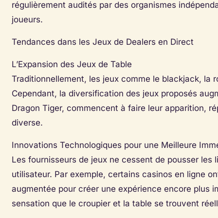
régulièrement audités par des organismes indépendants
joueurs.
Tendances dans les Jeux de Dealers en Direct
L’Expansion des Jeux de Table
Traditionnellement, les jeux comme le blackjack, la 
Cependant, la diversification des jeux proposés augm
Dragon Tiger, commencent à faire leur apparition, ré
diverse.
Innovations Technologiques pour une Meilleure Imm
Les fournisseurs de jeux ne cessent de pousser les li
utilisateur. Par exemple, certains casinos en ligne 
augmentée pour créer une expérience encore plus imm
sensation que le croupier et la table se trouvent rée