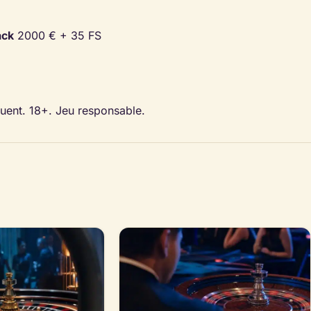
ack
2000 € + 35 FS
uent. 18+. Jeu responsable.