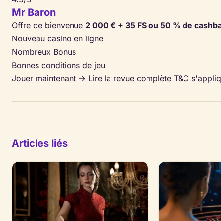
Mr Baron
Offre de bienvenue
2 000 € + 35 FS ou 50 % de cashb
Nouveau casino en ligne
Nombreux Bonus
Bonnes conditions de jeu
Jouer maintenant
→
Lire la revue complète
T&C s'appliq
Articles liés