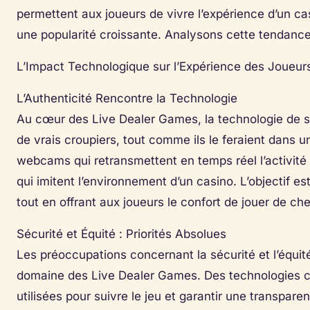
permettent aux joueurs de vivre l’expérience d’un cas
une popularité croissante. Analysons cette tendance q
L’Impact Technologique sur l’Expérience des Joueur
L’Authenticité Rencontre la Technologie
Au cœur des Live Dealer Games, la technologie de st
de vrais croupiers, tout comme ils le feraient dans u
webcams qui retransmettent en temps réel l’activit
qui imitent l’environnement d’un casino. L’objectif es
tout en offrant aux joueurs le confort de jouer de ch
Sécurité et Équité : Priorités Absolues
Les préoccupations concernant la sécurité et l’équité
domaine des Live Dealer Games. Des technologies 
utilisées pour suivre le jeu et garantir une transpare