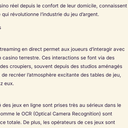
ino réel depuis le confort de leur domicile, connaissent
ui révolutionne l’industrie du jeu d’argent.
s
reaming en direct permet aux joueurs d’interagir avec
n casino terrestre. Ces interactions se font via des
é des croupiers, souvent depuis des studios aménagés
t de recréer l’atmosphère excitante des tables de jeu,
ez eux.
 des jeux en ligne sont prises très au sérieux dans le
comme le OCR (Optical Camera Recognition) sont
nce totale. De plus, les opérateurs de ces jeux sont