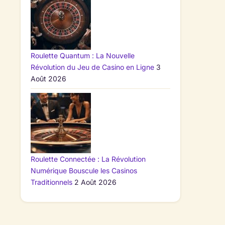
Roulette Quantum : La Nouvelle
Révolution du Jeu de Casino en Ligne
3
Août 2026
Roulette Connectée : La Révolution
Numérique Bouscule les Casinos
Traditionnels
2 Août 2026