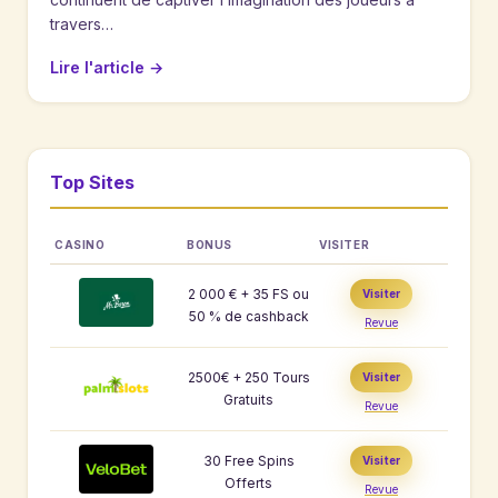
travers…
Lire l'article
→
Top Sites
CASINO
BONUS
VISITER
2 000 € + 35 FS ou
Visiter
50 % de cashback
Revue
2500€ + 250 Tours
Visiter
Gratuits
Revue
30 Free Spins
Visiter
Offerts
Revue