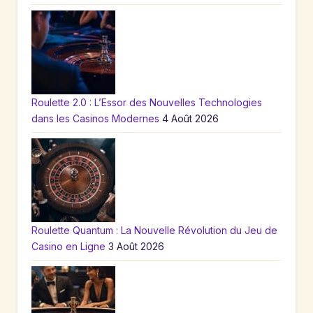
Roulette 2.0 : L’Essor des Nouvelles Technologies
dans les Casinos Modernes
4 Août 2026
Roulette Quantum : La Nouvelle Révolution du Jeu de
Casino en Ligne
3 Août 2026