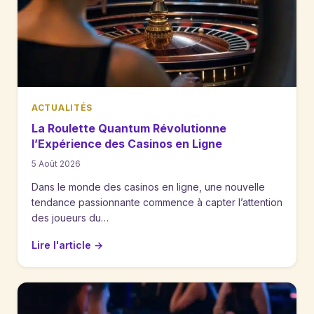
ACTUALITÉS
La Roulette Quantum Révolutionne
l’Expérience des Casinos en Ligne
5 Août 2026
Dans le monde des casinos en ligne, une nouvelle
tendance passionnante commence à capter l’attention
des joueurs du…
Lire l'article
→