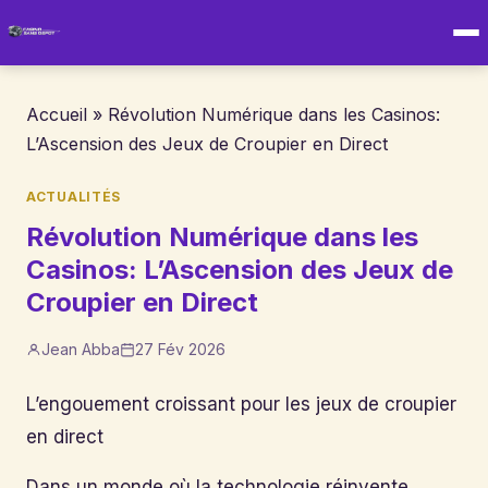
Accueil
»
Révolution Numérique dans les Casinos:
L’Ascension des Jeux de Croupier en Direct
ACTUALITÉS
Révolution Numérique dans les
Casinos: L’Ascension des Jeux de
Croupier en Direct
Jean Abba
27 Fév 2026
L’engouement croissant pour les jeux de croupier
en direct
Dans un monde où la technologie réinvente