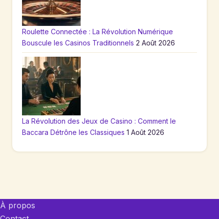
Roulette Connectée : La Révolution Numérique
Bouscule les Casinos Traditionnels
2 Août 2026
La Révolution des Jeux de Casino : Comment le
Baccara Détrône les Classiques
1 Août 2026
À propos
Contact