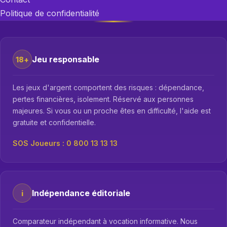
Politique de confidentialité
Jeu responsable
18+
Les jeux d'argent comportent des risques : dépendance,
pertes financières, isolement. Réservé aux personnes
majeures. Si vous ou un proche êtes en difficulté, l'aide est
gratuite et confidentielle.
SOS Joueurs : 0 800 13 13 13
Indépendance éditoriale
i
Comparateur indépendant à vocation informative. Nous