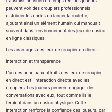
transmission vidéo en temps réel, les joueurs
peuvent voir des croupiers professionnels
distribuer les cartes ou lancer la roulette,
ajoutant ainsi un élément humain qui manquait
souvent dans l’environnement des jeux de casino
en ligne classiques.
Les avantages des jeux de croupier en direct
Interaction et transparence
L’un des principaux attraits des jeux de croupier
en direct est l’interaction directe avec les
croupiers. Les joueurs peuvent engager des
conversations avec eux, tout comme ils le
feraient dans un casino physique. Cette
interaction renforce la confiance des joueurs, car