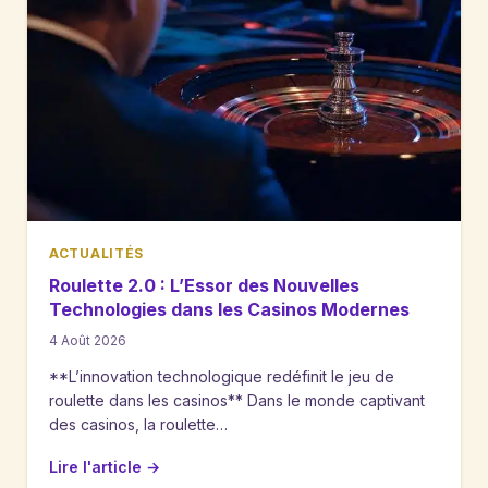
ACTUALITÉS
Roulette 2.0 : L’Essor des Nouvelles
Technologies dans les Casinos Modernes
4 Août 2026
**L’innovation technologique redéfinit le jeu de
roulette dans les casinos** Dans le monde captivant
des casinos, la roulette…
Lire l'article
→