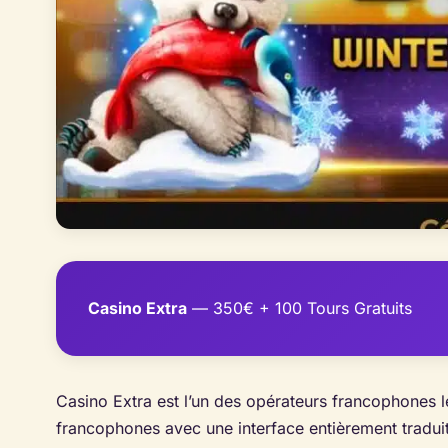
Casino Extra
— 350€ + 100 Tours Gratuits
Casino Extra est l’un des opérateurs francophones 
francophones avec une interface entièrement tradui