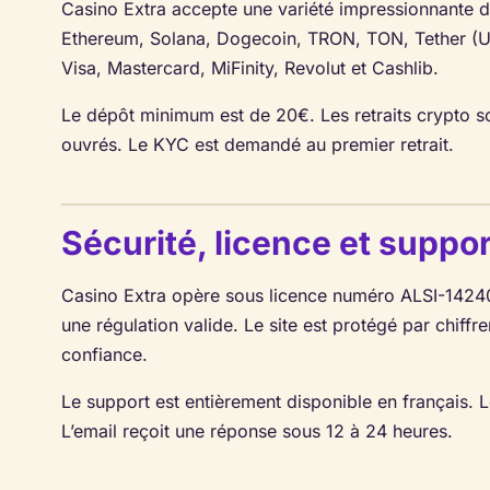
Casino Extra accepte une variété impressionnante de
Ethereum, Solana, Dogecoin, TRON, TON, Tether (USD
Visa, Mastercard, MiFinity, Revolut et Cashlib.
Le dépôt minimum est de 20€. Les retraits crypto son
ouvrés. Le KYC est demandé au premier retrait.
Sécurité, licence et suppor
Casino Extra opère sous licence numéro ALSI-1424060
une régulation valide. Le site est protégé par chiffr
confiance.
Le support est entièrement disponible en français. 
L’email reçoit une réponse sous 12 à 24 heures.