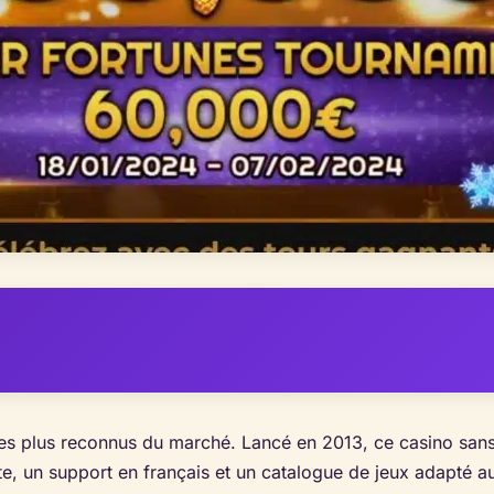
les plus reconnus du marché. Lancé en 2013, ce casino sans
te, un support en français et un catalogue de jeux adapté 