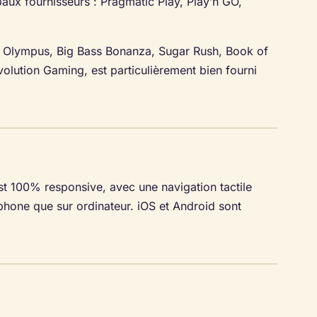
aux fournisseurs : Pragmatic Play, Play’n GO,
of Olympus, Big Bass Bonanza, Sugar Rush, Book of
volution Gaming, est particulièrement bien fourni
est 100% responsive, avec une navigation tactile
tphone que sur ordinateur. iOS et Android sont