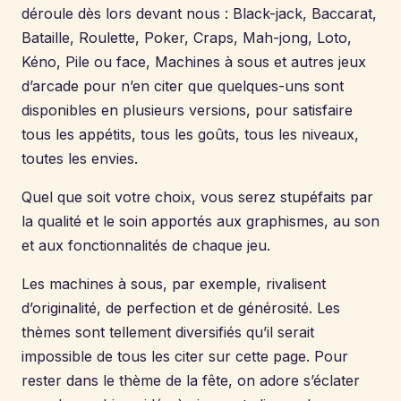
déroule dès lors devant nous : Black-jack, Baccarat,
Bataille, Roulette, Poker, Craps, Mah-jong, Loto,
Kéno, Pile ou face, Machines à sous et autres jeux
d’arcade pour n’en citer que quelques-uns sont
disponibles en plusieurs versions, pour satisfaire
tous les appétits, tous les goûts, tous les niveaux,
toutes les envies.
Quel que soit votre choix, vous serez stupéfaits par
la qualité et le soin apportés aux graphismes, au son
et aux fonctionnalités de chaque jeu.
Les machines à sous, par exemple, rivalisent
d’originalité, de perfection et de générosité. Les
thèmes sont tellement diversifiés qu’il serait
impossible de tous les citer sur cette page. Pour
rester dans le thème de la fête, on adore s’éclater