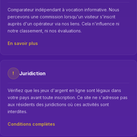
Comparateur indépendant à vocation informative. Nous
percevons une commission lorsqu'un visiteur s'inscrit
auprès d'un opérateur via nos liens. Cela n'influence ni
notre classement, ni nos évaluations.
En savoir plus
Juridiction
!
Vérifiez que les jeux d'argent en ligne sont légaux dans
votre pays avant toute inscription. Ce site ne s'adresse pas
aux résidents des juridictions où ces activités sont
interdites.
Conditions complètes