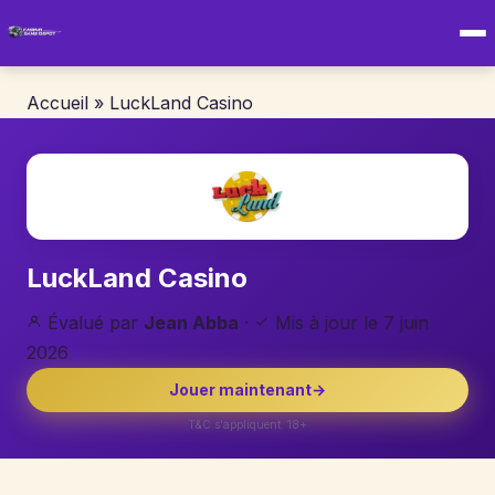
Accueil
»
LuckLand Casino
LuckLand Casino
Évalué par
Jean Abba
·
Mis à jour le 7 juin
2026
Jouer maintenant
→
T&C s'appliquent. 18+