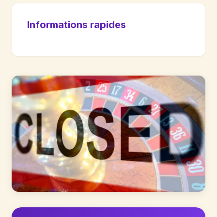
Informations rapides