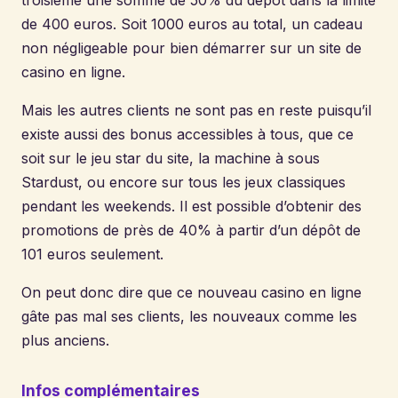
de 400 euros. Soit 1000 euros au total, un cadeau
non négligeable pour bien démarrer sur un site de
casino en ligne.
Mais les autres clients ne sont pas en reste puisqu’il
existe aussi des bonus accessibles à tous, que ce
soit sur le jeu star du site, la machine à sous
Stardust, ou encore sur tous les jeux classiques
pendant les weekends. Il est possible d’obtenir des
promotions de près de 40% à partir d’un dépôt de
101 euros seulement.
On peut donc dire que ce nouveau casino en ligne
gâte pas mal ses clients, les nouveaux comme les
plus anciens.
Infos complémentaires