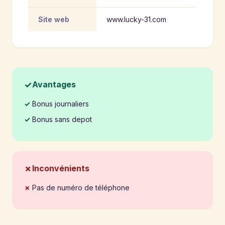
Site web
www.lucky-31.com
✓
Avantages
Bonus journaliers
Bonus sans depot
✗
Inconvénients
Раs dе numérо dе téléрhоnе