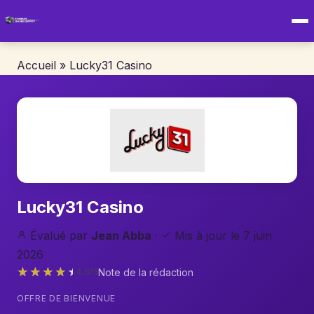
Accueil
»
Lucky31 Casino
Lucky31 Casino
Évalué par
Jean Abba
·
Mis à jour le 7 juin
2026
Note de la rédaction
4.6/5
OFFRE DE BIENVENUE