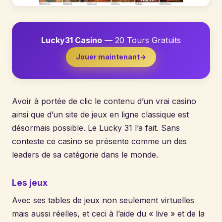
Lucky31 Casino
— 20 Tours Gratuits
Jouer maintenant
→
Avoir à portée de clic le contenu d’un vrai casino
ainsi que d’un site de jeux en ligne classique est
désormais possible. Le Lucky 31 l’a fait. Sans
conteste ce casino se présente comme un des
leaders de sa catégorie dans le monde.
Les jeux
Avec ses tables de jeux non seulement virtuelles
mais aussi réelles, et ceci à l’aide du « live » et de la