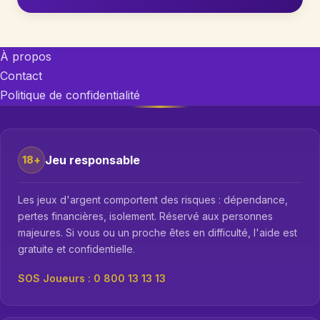
À propos
Contact
Politique de confidentialité
Jeu responsable
18+
Les jeux d'argent comportent des risques : dépendance,
pertes financières, isolement. Réservé aux personnes
majeures. Si vous ou un proche êtes en difficulté, l'aide est
gratuite et confidentielle.
SOS Joueurs : 0 800 13 13 13