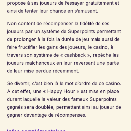
propose à ses joueurs de l’essayer gratuitement et
ainsi de tenter leur chance en s’amusant.
Non content de récompenser la fidélité de ses
joueurs par un système de Superpoints permettant
de prolonger à la fois la durée de jeu mais aussi de
faire fructifier les gains des joueurs, le casino, à
travers son système de « cashback », repêche les
joueurs malchanceux en leur reversant une partie
de leur mise perdue récemment.
Se divertir, c’est bien là le mot d’ordre de ce casino.
A cet effet, une « Happy Hour » est mise en place
durant laquelle la valeur des fameux Superpoints
gagnés sera doublée, permettant ainsi au joueur de
gagner davantage de récompenses.