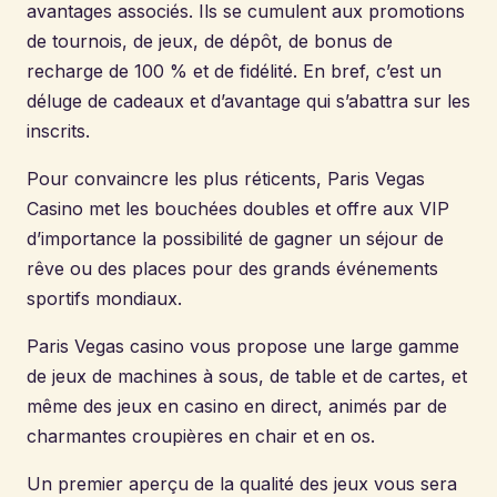
avantages associés. Ils se cumulent aux promotions
de tournois, de jeux, de dépôt, de bonus de
recharge de 100 % et de fidélité. En bref, c’est un
déluge de cadeaux et d’avantage qui s’abattra sur les
inscrits.
Pour convaincre les plus réticents, Paris Vegas
Casino met les bouchées doubles et offre aux VIP
d’importance la possibilité de gagner un séjour de
rêve ou des places pour des grands événements
sportifs mondiaux.
Paris Vegas casino vous propose une large gamme
de jeux de machines à sous, de table et de cartes, et
même des jeux en casino en direct, animés par de
charmantes croupières en chair et en os.
Un premier aperçu de la qualité des jeux vous sera