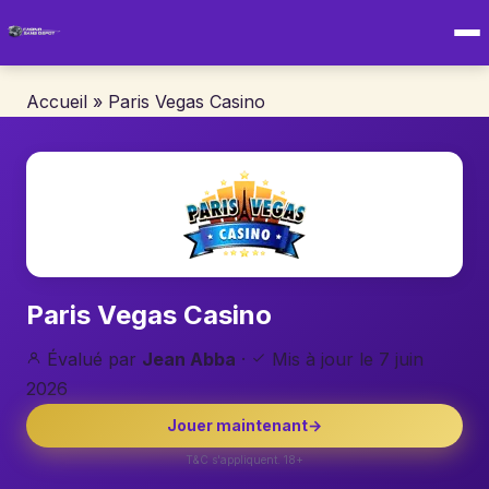
Accueil
»
Paris Vegas Casino
Paris Vegas Casino
Évalué par
Jean Abba
·
Mis à jour le 7 juin
2026
Jouer maintenant
→
T&C s'appliquent. 18+