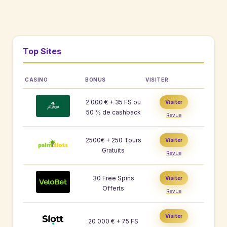
Top Sites
CASINO
BONUS
VISITER
2 000 € + 35 FS ou
Visiter
50 % de cashback
Revue
2500€ + 250 Tours
Visiter
Gratuits
Revue
30 Free Spins
Visiter
Offerts
Revue
Visiter
20 000 € + 75 FS