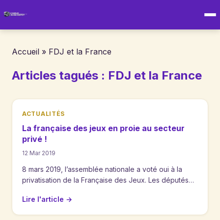
Accueil
»
FDJ et la France
Articles tagués : FDJ et la France
ACTUALITÉS
La française des jeux en proie au secteur
privé !
12 Mar 2019
8 mars 2019, l’assemblée nationale a voté oui à la
privatisation de la Française des Jeux. Les députés…
Lire l'article
→