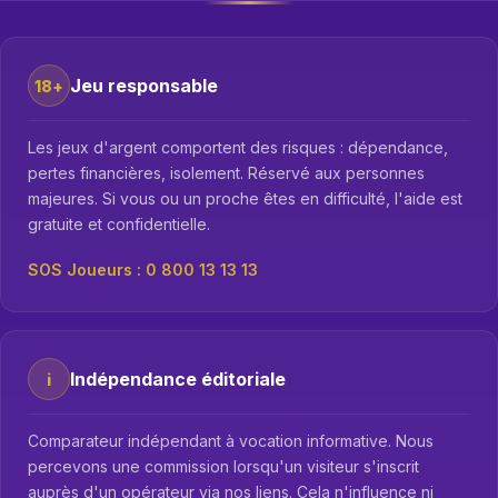
Jeu responsable
18+
Les jeux d'argent comportent des risques : dépendance,
pertes financières, isolement. Réservé aux personnes
majeures. Si vous ou un proche êtes en difficulté, l'aide est
gratuite et confidentielle.
SOS Joueurs : 0 800 13 13 13
Indépendance éditoriale
i
Comparateur indépendant à vocation informative. Nous
percevons une commission lorsqu'un visiteur s'inscrit
auprès d'un opérateur via nos liens. Cela n'influence ni