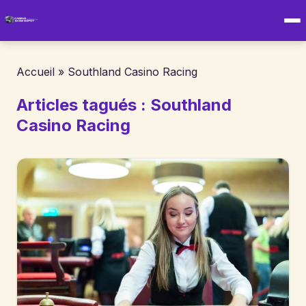
Accueil
»
Southland Casino Racing
Articles tagués : Southland
Casino Racing