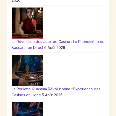
2026
La Révolution des Jeux de Casino : Le Phénomène du
Baccarat en Direct
6 Août 2026
La Roulette Quantum Révolutionne l’Expérience des
Casinos en Ligne
5 Août 2026