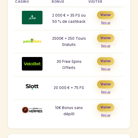
CASINO
BONUS
VISITER
2 000 € + 35 FS ou
Visiter
50 % de cashback
Revue
2500€ + 250 Tours
Visiter
Gratuits
Revue
30 Free Spins
Visiter
Offerts
Revue
Visiter
20 000 € + 75 FS
Revue
10€ Bonus sans
Visiter
dépôt
Revue