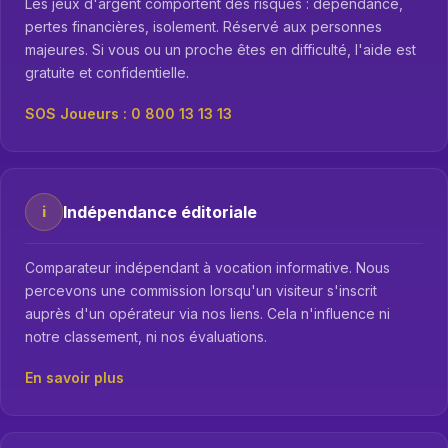
Les jeux d'argent comportent des risques : dépendance,
pertes financières, isolement. Réservé aux personnes
majeures. Si vous ou un proche êtes en difficulté, l'aide est
gratuite et confidentielle.
SOS Joueurs : 0 800 13 13 13
Indépendance éditoriale
i
Comparateur indépendant à vocation informative. Nous
percevons une commission lorsqu'un visiteur s'inscrit
auprès d'un opérateur via nos liens. Cela n'influence ni
notre classement, ni nos évaluations.
En savoir plus